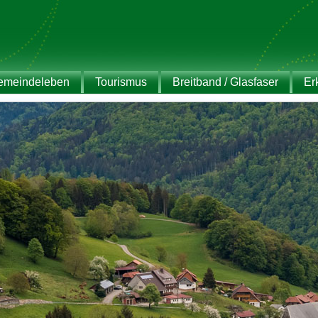
emeindeleben
Tourismus
Breitband / Glasfaser
Er