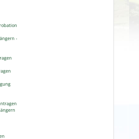
robation
ängern -
tragen
n
tragen
igung
antragen
längern
gen