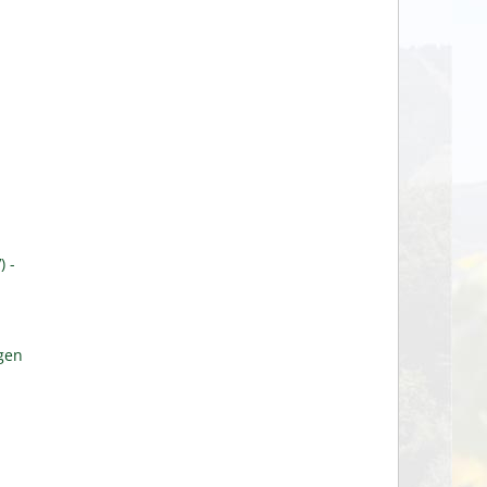
 -
gen