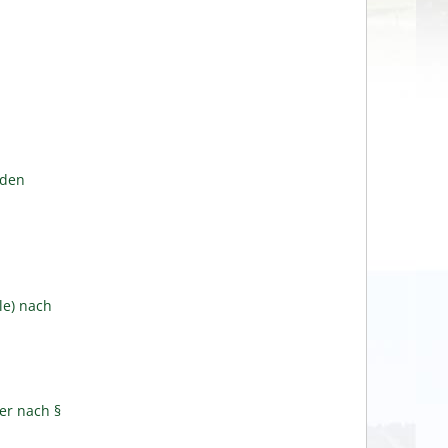
lden
le) nach
er nach §