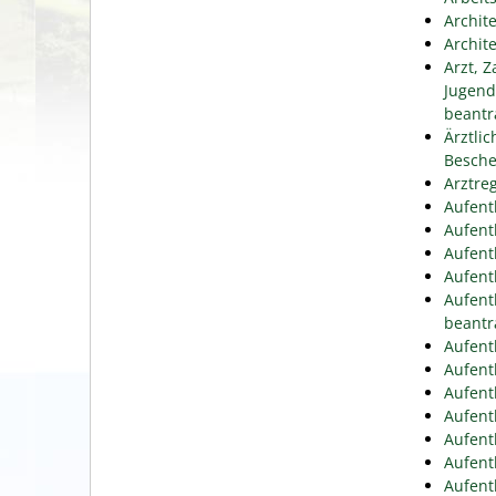
Archit
Archit
Arzt, 
Jugend
beantr
Ärztli
Besche
Arztre
Aufent
Aufent
Aufent
Aufent
Aufent
beantr
Aufent
Aufent
Aufent
Aufent
Aufent
Aufent
Aufent