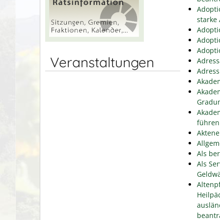
Adopti
starke
Adopti
Adopti
Adopti
Veranstaltungen
Adress
Adress
Akadem
Akadem
Gradu
Akadem
führen
Aktene
Allgem
Als be
Als Se
Geldwä
Altenp
Heilpä
auslän
beantr