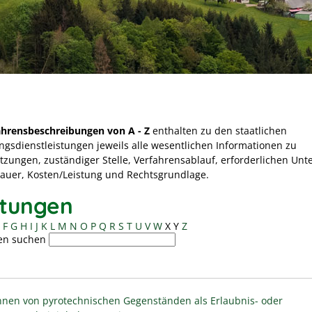
ahrensbeschreibungen von A - Z
enthalten zu den staatlichen
ngsdienstleistungen jeweils alle wesentlichen Informationen zu
tzungen, zuständiger Stelle, Verfahrensablauf, erforderlichen Unt
Dauer, Kosten/Leistung und Rechtsgrundlage.
stungen
F
G
H
I
J
K
L
M
N
O
P
Q
R
S
T
U
V
W
X
Y
Z
en suchen
nen von pyrotechnischen Gegenständen als Erlaubnis- oder