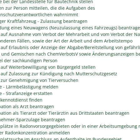
e bei der Landesstelle für Bautechnik stellen
n zur Person mitteilen, die die Aufgaben des
enschutzverantwortlichen wahrnimmt
er Kraftfahrzeug - Zulassung beantragen
ung eines Neuwagens (Neuzulassung eines Fahrzeugs) beantrag
 auf Ausnahme vom Verbot der Mehrarbeit und vom Verbot der Na
onderen Fällen, sowie der Art der Arbeit und dem Arbeitstempo
 auf Erlaubnis oder Anzeige der Abgabe/Bereitstellung von gefährl
n und Gemischen nach ChemVerbotsV sowie Änderungsanzeigen be
l der sachkundigen Person
 auf Weiterbewilligung von Bürgergeld stellen
 auf Zulassung zur Kündigung nach Mutterschutzgesetz
 zur Genehmigung von Tierversuchen
e - Lärmbelästigung melden
e - Strafanzeige erstatten
kennotdienst finden
ation als Arzt beantragen
ation als Tierarzt oder Tierärztin aus Drittstaaten beantragen
nehmer-Sparzulage beantragen
splätze in Radonvorsorgegebieten oder in einer Arbeitsumgebung 
er Radonkonzentration anmelden
splatzsuche im Anschluss an Aufenthalte im Bundesgebiet