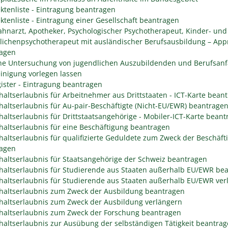
ektenliste - Eintragung beantragen
ektenliste - Eintragung einer Gesellschaft beantragen
Zahnarzt, Apotheker, Psychologischer Psychotherapeut, Kinder- und
lichenpsychotherapeut mit ausländischer Berufsausbildung – App
agen
che Untersuchung von jugendlichen Auszubildenden und Berufsanf
inigung vorlegen lassen
gister - Eintragung beantragen
haltserlaubnis für Arbeitnehmer aus Drittstaaten - ICT-Karte bean
haltserlaubnis für Au-pair-Beschäftigte (Nicht-EU/EWR) beantrage
haltserlaubnis für Drittstaatsangehörige - Mobiler-ICT-Karte bean
haltserlaubnis für eine Beschäftigung beantragen
haltserlaubnis für qualifizierte Geduldete zum Zweck der Beschäft
agen
haltserlaubnis für Staatsangehörige der Schweiz beantragen
haltserlaubnis für Studierende aus Staaten außerhalb EU/EWR be
haltserlaubnis für Studierende aus Staaten außerhalb EU/EWR ver
haltserlaubnis zum Zweck der Ausbildung beantragen
haltserlaubnis zum Zweck der Ausbildung verlängern
haltserlaubnis zum Zweck der Forschung beantragen
haltserlaubnis zur Ausübung der selbständigen Tätigkeit beantra