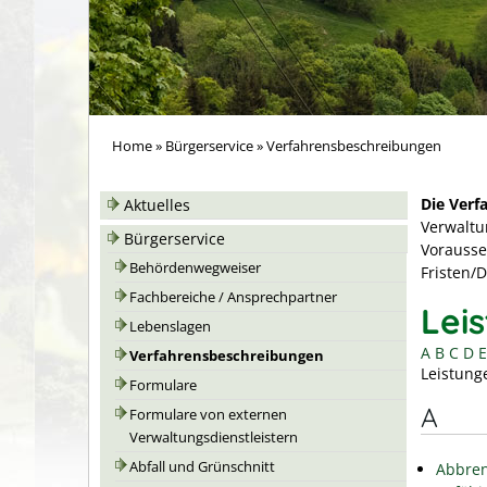
Home
»
Bürgerservice
»
Verfahrensbeschreibungen
Die Verf
Aktuelles
Verwaltu
Bürgerservice
Vorausse
Behördenwegweiser
Fristen/
Fachbereiche / Ansprechpartner
Lei
Lebenslagen
A
B
C
D
E
Verfahrensbeschreibungen
Leistung
Formulare
A
Formulare von externen
Verwaltungsdienstleistern
Abfall und Grünschnitt
Abbren