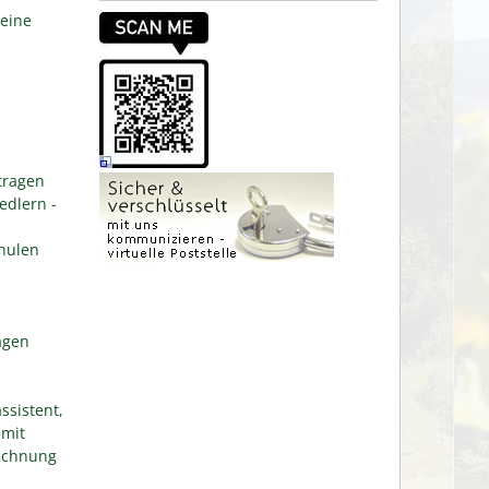
eine
tragen
edlern -
hulen
agen
ssistent,
 mit
eichnung