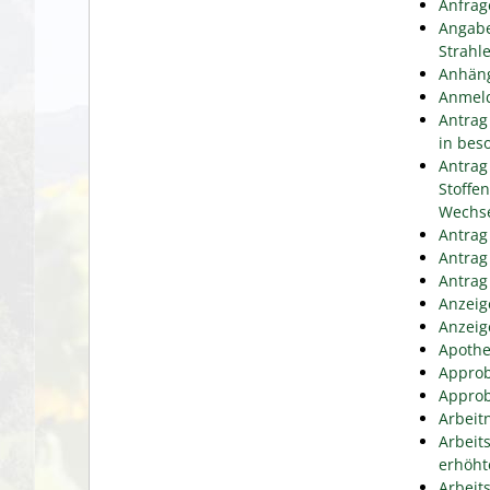
Anfrag
Angabe
Strahl
Anhäng
Anmeld
Antrag
in bes
Antrag
Stoffe
Wechse
Antrag
Antrag
Antrag
Anzeig
Anzeig
Apothe
Approb
Approb
Arbeit
Arbeit
erhöht
Arbeit