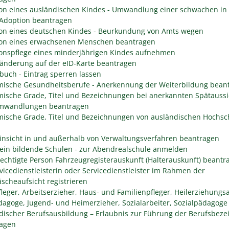
on eines ausländischen Kindes - Umwandlung einer schwachen in 
 Adoption beantragen
on eines deutschen Kindes - Beurkundung von Amts wegen
on eines erwachsenen Menschen beantragen
onspflege eines minderjährigen Kindes aufnehmen
änderung auf der eID-Karte beantragen
buch - Eintrag sperren lassen
ische Gesundheitsberufe - Anerkennung der Weiterbildung bean
ische Grade, Titel und Bezeichnungen bei anerkannten Spätaussi
mwandlungen beantragen
ische Grade, Titel und Bezeichnungen von ausländischen Hochsc
insicht in und außerhalb von Verwaltungsverfahren beantragen
ein bildende Schulen - zur Abendrealschule anmelden
rechtigte Person Fahrzeugregisterauskunft (Halterauskunft) beantr
rvicedienstleisterin oder Servicedienstleister im Rahmen der
scheaufsicht registrieren
fleger, Arbeitserzieher, Haus- und Familienpfleger, Heilerziehungsa
dagoge, Jugend- und Heimerzieher, Sozialarbeiter, Sozialpädagoge
discher Berufsausbildung – Erlaubnis zur Führung der Berufsbez
agen