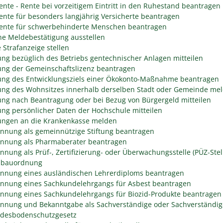
rente - Rente bei vorzeitigem Eintritt in den Ruhestand beantragen
rente für besonders langjährig Versicherte beantragen
rente für schwerbehinderte Menschen beantragen
he Meldebestätigung ausstellen
 Strafanzeige stellen
ng bezüglich des Betriebs gentechnischer Anlagen mitteilen
ng der Gemeinschaftslizenz beantragen
ng des Entwicklungsziels einer Ökokonto-Maßnahme beantragen
ng des Wohnsitzes innerhalb derselben Stadt oder Gemeinde me
ng nach Beantragung oder bei Bezug von Bürgergeld mitteilen
ng persönlicher Daten der Hochschule mitteilen
ngen an die Krankenkasse melden
nnung als gemeinnützige Stiftung beantragen
nnung als Pharmaberater beantragen
nnung als Prüf-, Zertifizierung- oder Überwachungsstelle (PÜZ-Stel
sbauordnung
nnung eines ausländischen Lehrerdiploms beantragen
nnung eines Sachkundelehrgangs für Asbest beantragen
nnung eines Sachkundelehrgangs für Biozid-Produkte beantragen
nnung und Bekanntgabe als Sachverständige oder Sachverständig
desbodenschutzgesetz