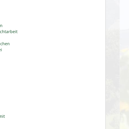
en
chtarbeit
ichen
i
mit