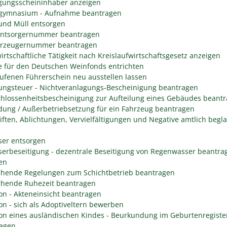
gungsscheininhaber anzeigen
gymnasium - Aufnahme beantragen
 und Müll entsorgen
entsorgernummer beantragen
erzeugernummer beantragen
irtschaftliche Tätigkeit nach Kreislaufwirtschaftsgesetz anzeigen
 für den Deutschen Weinfonds entrichten
ufenen Führerschein neu ausstellen lassen
ungsteuer - Nichtveranlagungs-Bescheinigung beantragen
hlossenheitsbescheinigung zur Aufteilung eines Gebäudes beant
ung / Außerbetriebsetzung für ein Fahrzeug beantragen
iften, Ablichtungen, Vervielfältigungen und Negative amtlich begl
er entsorgen
erbeseitigung - dezentrale Beseitigung von Regenwasser beantra
en
hende Regelungen zum Schichtbetrieb beantragen
hende Ruhezeit beantragen
on - Akteneinsicht beantragen
on - sich als Adoptiveltern bewerben
on eines ausländischen Kindes - Beurkundung im Geburtenregiste
agen