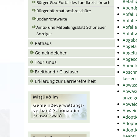
Befähi
Bürger-Geo-Portal des Landkreis Lörrach
Abend
Bürgerinformationsbroschüre
Abfall
Bodenrichtwerte
Abfall
Abfall
Amts- und Mitteilungsblatt Schönauer
Abfallw
Anzeiger
Abgabe
Rathaus
Abgela
Gemeindeleben
Abgelt
Abgesc
Tourismus
Abmeld
Breitband / Glasfaser
Abschr
lassen
Erklärung zur Barrierefreiheit
Abwass
Abwass
anzeig
Abweic
Abweic
Adopti
Adopti
Adopti
beantr