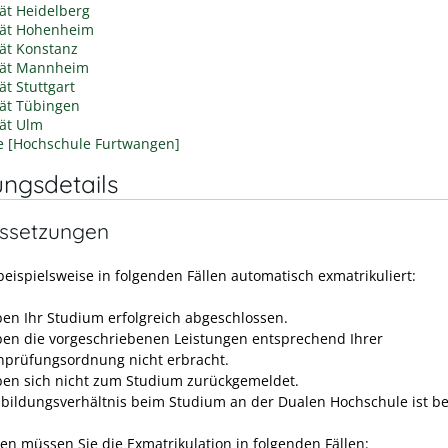
tät Heidelberg
tät Hohenheim
tät Konstanz
tät Mannheim
ät Stuttgart
tät Tübingen
tät Ulm
le [Hochschule Furtwangen]
ungsdetails
ssetzungen
beispielsweise in folgenden Fällen automatisch exmatrikuliert:
ben Ihr Studium erfolgreich abgeschlossen.
ben die vorgeschriebenen Leistungen entsprechend Ihrer
nprüfungsordnung nicht erbracht.
ben sich nicht zum Studium zurückgemeldet.
sbildungsverhältnis beim Studium an der Dualen Hochschule ist b
en müssen Sie die Exmatrikulation in folgenden Fällen: