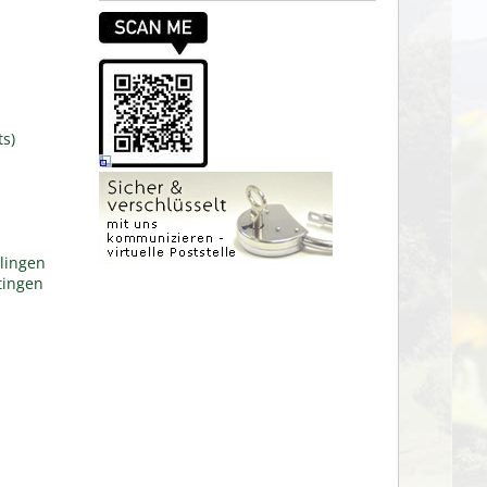
ts)
lingen
tingen