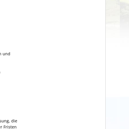
en und
n
sung, die
r Fristen