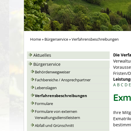
Home
»
Bürgerservice
»
Verfahrensbeschreibungen
Die Verf
Aktuelles
Verwaltu
Bürgerservice
Vorausse
Behördenwegweiser
Fristen/
Leistung
Fachbereiche / Ansprechpartner
A
B
C
D
E
Lebenslagen
Exm
Verfahrensbeschreibungen
Formulare
Formulare von externen
Ihre Mitg
Verwaltungsdienstleistern
Exmatriku
bestimmt
Abfall und Grünschnitt