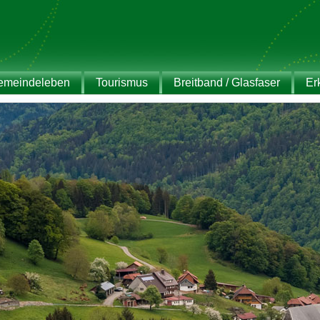
emeindeleben
Tourismus
Breitband / Glasfaser
Er