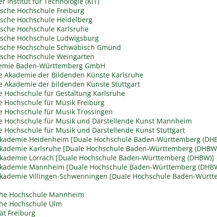
r Institut für Technologie (KIT)
sche Hochschule Freiburg
sche Hochschule Heidelberg
sche Hochschule Karlsruhe
sche Hochschule Ludwigsburg
ische Hochschule Schwäbisch Gmünd
sche Hochschule Weingarten
emie Baden-Württemberg GmbH
he Akademie der Bildenden Künste Karlsruhe
he Akademie der bildenden Künste Stuttgart
he Hochschule für Gestaltung Karlsruhe
he Hochschule für Musik Freiburg
he Hochschule für Musik Trossingen
he Hochschule für Musik und Darstellende Kunst Mannheim
he Hochschule für Musik und Darstellende Kunst Stuttgart
akademie Heidenheim [Duale Hochschule Baden-Württemberg (DH
kademie Karlsruhe [Duale Hochschule Baden-Württemberg (DHBW
kademie Lörrach [Duale Hochschule Baden-Württemberg (DHBW)]
akademie Mannheim [Duale Hochschule Baden-Württemberg (DHB
kademie Villingen-Schwenningen [Duale Hochschule Baden-Würt
che Hochschule Mannheim
he Hochschule Ulm
ät Freiburg