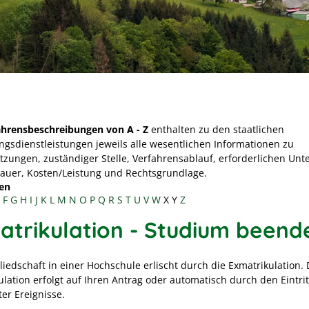
ahrensbeschreibungen von A - Z
enthalten zu den staatlichen
ngsdienstleistungen jeweils alle wesentlichen Informationen zu
tzungen, zuständiger Stelle, Verfahrensablauf, erforderlichen Unt
Dauer, Kosten/Leistung und Rechtsgrundlage.
en
F
G
H
I
J
K
L
M
N
O
P
Q
R
S
T
U
V
W
X
Y
Z
atrikulation - Studium beend
liedschaft in einer Hochschule erlischt durch die Exmatrikulation. 
lation erfolgt auf Ihren Antrag oder automatisch durch den Eintrit
er Ereignisse.