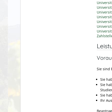
Universi
Universi
Universi
Universi
Universit
Universi
Universi
Zahlstel
Leist
Vorau
Sie sind 
Sie ha
Sie ha
Studie
Sie ha
Ihr Au
Beantrag