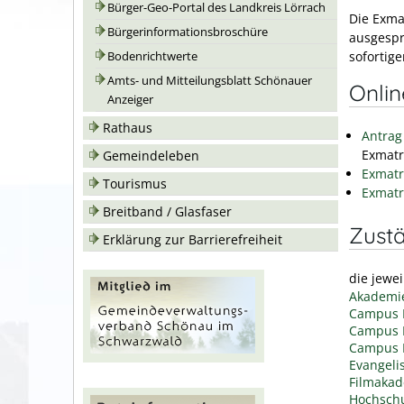
Bürger-Geo-Portal des Landkreis Lörrach
Die Exma
Bürgerinformationsbroschüre
ausgespr
sofortig
Bodenrichtwerte
Amts- und Mitteilungsblatt Schönauer
Onli
Anzeiger
Rathaus
Antrag
Exmatr
Gemeindeleben
Exmatr
Tourismus
Exmatr
Breitband / Glasfaser
Zustä
Erklärung zur Barrierefreiheit
die jewe
Akademie
Campus 
Campus F
Campus 
Evangeli
Filmaka
Hochschu