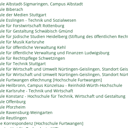
le Albstadt-Sigmaringen, Campus Albstadt
le Biberach
le der Medien Stuttgart
le Esslingen - Technik und Sozialwesen
le für Forstwirtschaft Rottenburg
le für Gestaltung Schwäbisch Gmünd
le für Jüdische Studien Heidelberg (Stiftung des öffentlichen Rech
le für Musik Karlsruhe
le für öffentliche Verwaltung Kehl
le für öffentliche Verwaltung und Finanzen Ludwigsburg
le für Rechtspflege Schwetzingen
le für Technik Stuttgart
le für Wirtschaft und Umwelt Nürtingen-Geislingen, Standort Geis
le für Wirtschaft und Umwelt Nürtingen-Geislingen, Standort Nür
le Furtwangen eRechnung [Hochschule Furtwangen]
le Heilbronn, Campus Künzelsau - Reinhold-Würth-Hochschule
le Karlsruhe - Technik und Wirtschaft
le Konstanz - Hochschule für Technik, Wirtschaft und Gestaltung
le Offenburg
le Pforzheim
ule Ravensburg-Weingarten
le Reutlingen
che Korrespondenz [Hochschule Furtwangen]