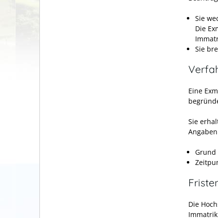
Sie we
Die Ex
Immatr
Sie br
Verfa
Eine Exm
begründ
Sie erhal
Angaben
Grund 
Zeitpu
Friste
Die Hoch
Immatrik