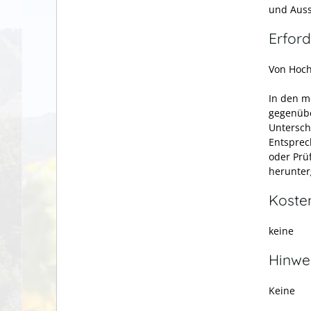
und Auss
Erford
Von Hoch
In den m
gegenübe
Untersch
Entsprec
oder Prü
herunter
Koste
keine
Hinwe
Keine