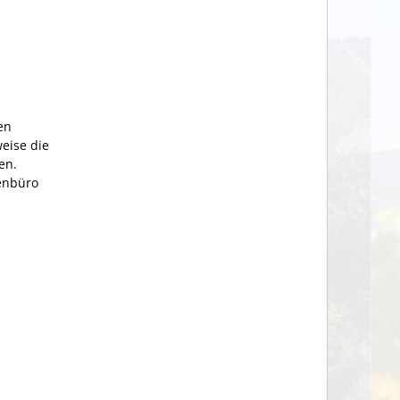
en
eise die
en.
ienbüro