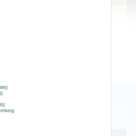
BW)]
)]
W)]
temberg