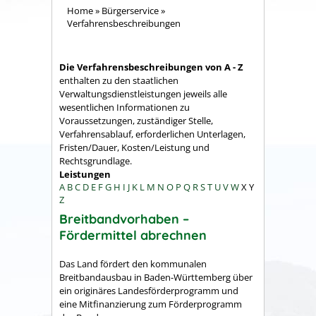
Home
»
Bürgerservice
»
Verfahrensbeschreibungen
Die Verfahrensbeschreibungen von A - Z
enthalten zu den staatlichen
Verwaltungsdienstleistungen jeweils alle
wesentlichen Informationen zu
Voraussetzungen, zuständiger Stelle,
Verfahrensablauf, erforderlichen Unterlagen,
Fristen/Dauer, Kosten/Leistung und
Rechtsgrundlage.
Leistungen
A
B
C
D
E
F
G
H
I
J
K
L
M
N
O
P
Q
R
S
T
U
V
W
X
Y
Z
Breitbandvorhaben –
Fördermittel abrechnen
Das Land fördert den kommunalen
Breitbandausbau in Baden-Württemberg über
ein originäres Landesförderprogramm und
eine Mitfinanzierung zum Förderprogramm