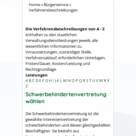
Home
»
Bürgerservice
»
Verfahrensbeschreibungen
Die Verfahrensbeschreibungen von A - Z
enthalten zu den staatlichen
Verwaltungsdienstleistungen jeweils alle
wesentlichen Informationen zu
Voraussetzungen, zuständiger Stelle,
Verfahrensablauf, erforderlichen Unterlagen,
Fristen/Dauer, Kosten/Leistung und
Rechtsgrundlage.
Leistungen
A
B
C
D
E
F
G
H
I
J
K
L
M
N
O
P
Q
R
S
T
U
V
W
X
Y
Z
Schwerbehindertenvertretung
wählen
Die Schwerbehindertenvertretung ist die
gewählte Interessenvertretung der
schwerbehinderten und diesen gleichgestellten
Beschäftigten. Sie besteht aus