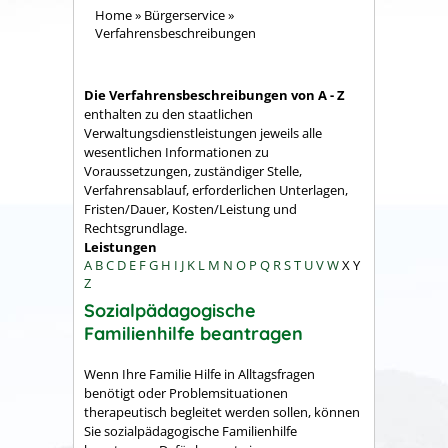
Home
»
Bürgerservice
»
Verfahrensbeschreibungen
Die Verfahrensbeschreibungen von A - Z
enthalten zu den staatlichen
Verwaltungsdienstleistungen jeweils alle
wesentlichen Informationen zu
Voraussetzungen, zuständiger Stelle,
Verfahrensablauf, erforderlichen Unterlagen,
Fristen/Dauer, Kosten/Leistung und
Rechtsgrundlage.
Leistungen
A
B
C
D
E
F
G
H
I
J
K
L
M
N
O
P
Q
R
S
T
U
V
W
X
Y
Z
Sozialpädagogische
Familienhilfe beantragen
Wenn Ihre Familie Hilfe in Alltagsfragen
benötigt oder Problemsituationen
therapeutisch begleitet werden sollen, können
Sie
sozialpädagogische Familienhilfe