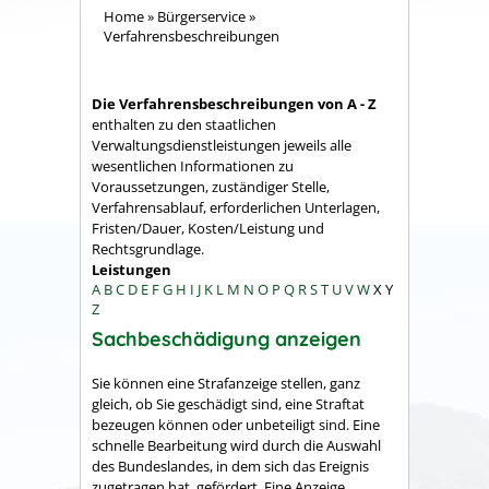
Home
»
Bürgerservice
»
Verfahrensbeschreibungen
Die Verfahrensbeschreibungen von A - Z
enthalten zu den staatlichen
Verwaltungsdienstleistungen jeweils alle
wesentlichen Informationen zu
Voraussetzungen, zuständiger Stelle,
Verfahrensablauf, erforderlichen Unterlagen,
Fristen/Dauer, Kosten/Leistung und
Rechtsgrundlage.
Leistungen
A
B
C
D
E
F
G
H
I
J
K
L
M
N
O
P
Q
R
S
T
U
V
W
X
Y
Z
Sachbeschädigung anzeigen
Sie können eine Strafanzeige stellen, ganz
gleich, ob Sie geschädigt sind, eine Straftat
bezeugen können oder unbeteiligt sind. Eine
schnelle Bearbeitung wird durch die Auswahl
des Bundeslandes, in dem sich das Ereignis
zugetragen hat, gefördert. Eine Anzeige