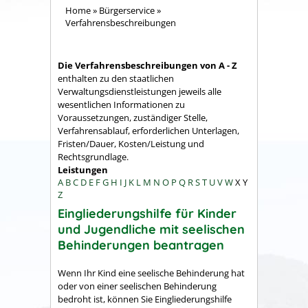
Home
»
Bürgerservice
»
Verfahrensbeschreibungen
Die Verfahrensbeschreibungen von A - Z
enthalten zu den staatlichen
Verwaltungsdienstleistungen jeweils alle
wesentlichen Informationen zu
Voraussetzungen, zuständiger Stelle,
Verfahrensablauf, erforderlichen Unterlagen,
Fristen/Dauer, Kosten/Leistung und
Rechtsgrundlage.
Leistungen
A
B
C
D
E
F
G
H
I
J
K
L
M
N
O
P
Q
R
S
T
U
V
W
X
Y
Z
Eingliederungshilfe für Kinder
und Jugendliche mit seelischen
Behinderungen beantragen
Wenn Ihr Kind eine seelische Behinderung hat
oder von einer seelischen Behinderung
bedroht ist, können Sie Eingliederungshilfe