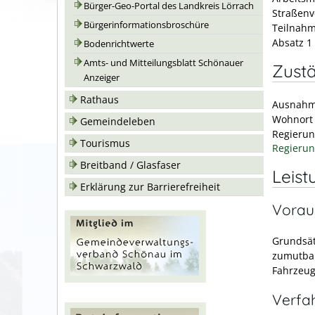
Bürger-Geo-Portal des Landkreis Lörrach
Straßenv
Bürgerinformationsbroschüre
Teilnahm
Absatz 1
Bodenrichtwerte
Amts- und Mitteilungsblatt Schönauer
Zustä
Anzeiger
Rathaus
Ausnahme
Wohnort 
Gemeindeleben
Regierun
Tourismus
Regierun
Breitband / Glasfaser
Leist
Erklärung zur Barrierefreiheit
Vorau
Grundsät
zumutbar
Fahrzeug
Verfa