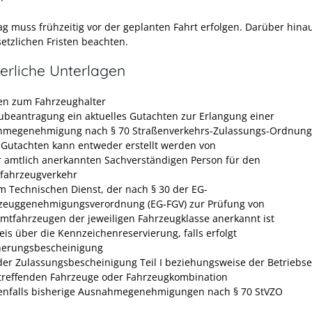
ag muss frühzeitig vor der geplanten Fahrt erfolgen. Darüber hina
setzlichen Fristen beachten.
erliche Unterlagen
n zum Fahrzeughalter
ubeantragung ein aktuelles Gutachten zur Erlangung einer
megenehmigung nach § 70 Straßenverkehrs-Zulassungs-Ordnung 
 Gutachten kann entweder erstellt werden von
r amtlich anerkannten Sachverständigen Person für den
tfahrzeugverkehr
m Technischen Dienst, der nach § 30 der EG-
zeuggenehmigungsverordnung (EG-FGV) zur Prüfung von
mtfahrzeugen der jeweiligen Fahrzeugklasse anerkannt ist
is über die Kennzeichenreservierung, falls erfolgt
herungsbescheinigung
der Zulassungsbescheinigung Teil I beziehungsweise der Betriebse
treffenden Fahrzeuge oder Fahrzeugkombination
nfalls bisherige Ausnahmegenehmigungen nach § 70 StVZO