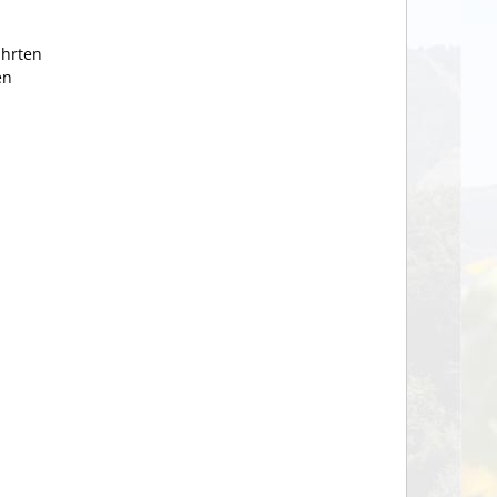
ahrten
en