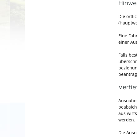
Hinwe
Die örtl
(Hauptwo
Eine Fah
einer A
Falls be
überschr
beziehun
beantrag
Verti
Ausnahme
beabsich
aus wirt
werden.
Die Ausn