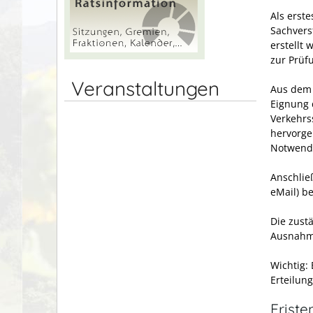
Als erst
Sachvers
erstellt
zur Prüf
Veranstaltungen
Aus dem 
Eignung 
Verkehrs
hervorge
Notwendi
Anschlie
eMail) b
Die zustä
Ausnahm
Wichtig:
Erteilu
Friste