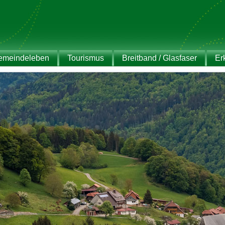
emeindeleben
Tourismus
Breitband / Glasfaser
Er