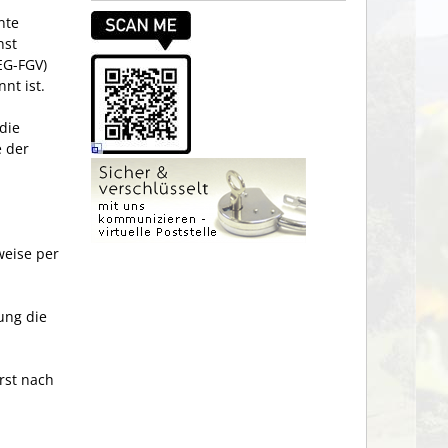
nte
nst
EG-FGV)
nt ist.
die
e der
weise per
fung die
rst nach