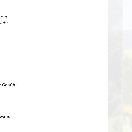
 der
kehr
he Gebühr
ufwand