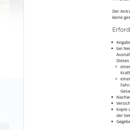
Der Antr
keine ge
Erford
Angabe
bei Ne
Ausnah
Dieses
eine
Kraf
eine
Fahr
Gesa
Nachwe
Versic
Kopie 
der be
Gegebe