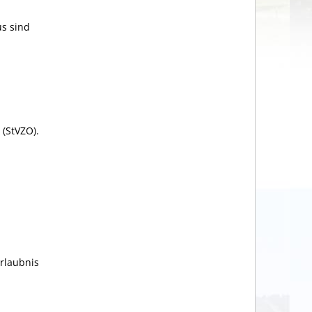
us sind
(StVZO).
rlaubnis