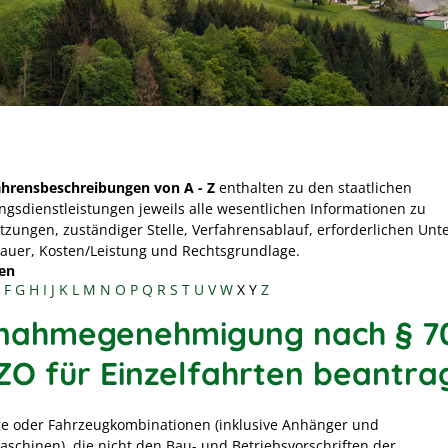
ahrensbeschreibungen von A - Z
enthalten zu den staatlichen
ngsdienstleistungen jeweils alle wesentlichen Informationen zu
tzungen, zuständiger Stelle, Verfahrensablauf, erforderlichen Unt
Dauer, Kosten/Leistung und Rechtsgrundlage.
en
F
G
H
I
J
K
L
M
N
O
P
Q
R
S
T
U
V
W
X
Y
Z
nahmegenehmigung nach § 7
ZO für Einzelfahrten beantra
e oder Fahrzeugkombinationen (inklusive Anhänger und
aschinen), die nicht den Bau- und Betriebsvorschriften der