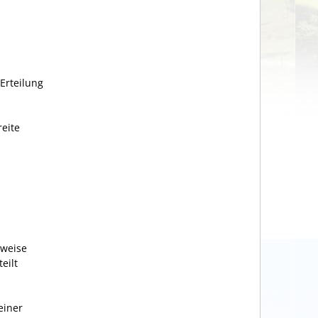
Erteilung
eite
sweise
eilt
einer