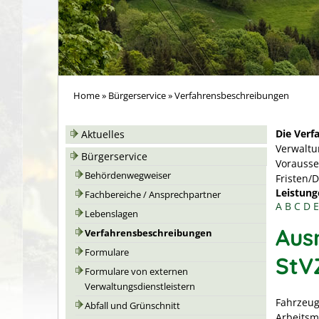
Home
»
Bürgerservice
»
Verfahrensbeschreibungen
Die Verf
Aktuelles
Verwaltu
Bürgerservice
Vorausse
Behördenwegweiser
Fristen/
Leistung
Fachbereiche / Ansprechpartner
A
B
C
D
E
Lebenslagen
Aus
Verfahrensbeschreibungen
Formulare
StV
Formulare von externen
Verwaltungsdienstleistern
Fahrzeug
Abfall und Grünschnitt
Arbeitsm