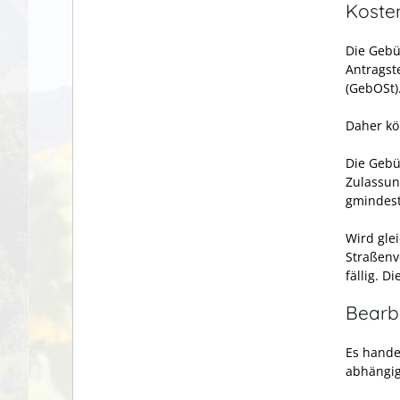
Koste
Die Gebü
Antragst
(GebOSt)
Daher kö
Die Gebü
Zulassun
gmindest
Wird gle
Straßenv
fällig. 
Bearb
Es hande
abhängig