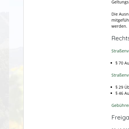
Geltungs
Die Ausn
mitgefüh
werden.
Recht
Straßenv
§ 70 
Straßenv
§ 29 Ü
§ 46 A
Gebühre
Freig