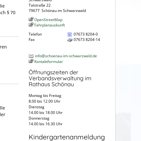
Talstraße 22
die
79677
Schönau im Schwarzwald
ch § 70
OpenStreetMap
Fahrplanauskunft
Telefon
07673 8204-0
Fax
07673 8204-14
hren
info@schoenau-im-schwarzwald.de
Kontaktformular
Öffnungszeiten der
Verbandsverwaltung im
Rathaus Schönau
Montag bis Freitag
8.00 bis 12.00 Uhr
Dienstag
lle
14.00 bis 18.00 Uhr
der
Donnerstag
14.00 bis 16.30 Uhr
Kindergartenanmeldung