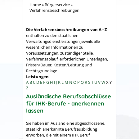
Home
»
Bürgerservice
»
Verfahrensbeschreibungen
Die Verfahrensbeschreibungen von A - Z
enthalten zu den staatlichen
Verwaltungsdienstleistungen jeweils alle
wesentlichen Informationen zu
Voraussetzungen, zuständiger Stelle,
Verfahrensablauf, erforderlichen Unterlagen,
Fristen/Dauer, Kosten/Leistung und
Rechtsgrundlage.
Leistungen
A
B
C
D
E
F
G
H
I
J
K
L
M
N
O
P
Q
R
S
T
U
V
W
X
Y
Z
Ausländische Berufsabschlüsse
für IHK-Berufe - anerkennen
lassen
Sie haben im Ausland eine abgeschlossene,
staatlich anerkannte Berufsausbildung
erworben, die mit einem IHK Beruf