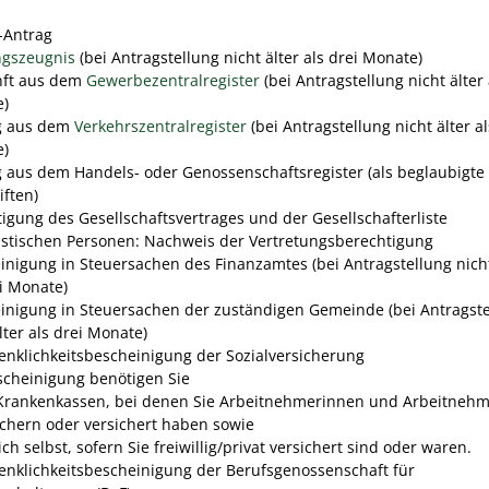
-Antrag
gszeugnis
(bei Antragstellung nicht älter als drei Monate)
nft aus dem
Gewerbezentralregister
(bei Antragstellung nicht älter 
e)
g aus dem
Verkehrszentralregister
(bei Antragstellung nicht älter al
e)
 aus dem Handels- oder Genossenschaftsregister (als beglaubigte
iften)
tigung des Gesellschaftsvertrages und der Gesellschafterliste
ristischen Personen: Nachweis der Vertretungsberechtigung
inigung in Steuersachen des Finanzamtes (bei Antragstellung nicht
ei Monate)
inigung in Steuersachen der zuständigen Gemeinde (bei Antragst
lter als drei Monate)
nklichkeitsbescheinigung der Sozialversicherung
scheinigung benötigen Sie
Krankenkassen, bei denen Sie Arbeitnehmerinnen und Arbeitneh
ichern oder versichert haben sowie
ich selbst, sofern Sie freiwillig/privat versichert sind oder waren.
nklichkeitsbescheinigung der Berufsgenossenschaft für