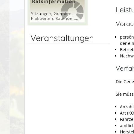
Leist
Vorau
Veranstaltungen
persön
der ei
Betrie
Nachwe
Verfa
Die Gene
Sie müss
Anzahl
Art (K
Fahrze
amtlic
Herstel