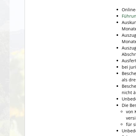
Online
Führun
Ausku
Monat
Auszu
Monat
Auszug
Abschr
Ausfer
bei ju
Besche
als dr
Besche
nicht ä
Unbede
Die Be
von 
vers
für s
Unbede