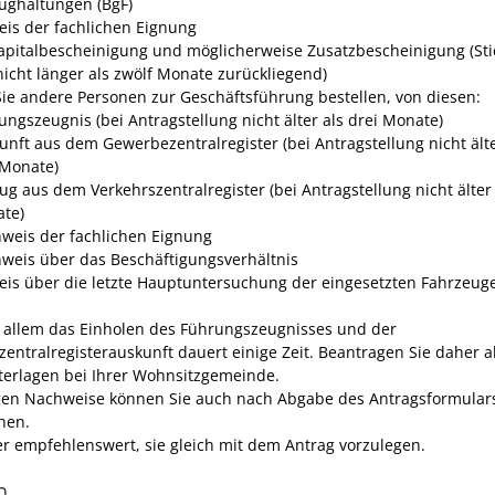
ughaltungen (BgF)
is der fachlichen Eignung
apitalbescheinigung und möglicherweise Zusatzbescheinigung (Sti
nicht länger als zwölf Monate zurückliegend)
ie andere Personen zur Geschäftsführung bestellen, von diesen:
ungszeugnis (bei Antragstellung nicht älter als drei Monate)
unft aus dem Gewerbezentralregister (bei Antragstellung nicht älte
 Monate)
ug aus dem Verkehrszentralregister (bei Antragstellung nicht älter 
te)
weis der fachlichen Eignung
weis über das Beschäftigungsverhältnis
is über die letzte Hauptuntersuchung der eingesetzten Fahrzeug
r allem das Einholen des Führungszeugnisses und der
entralregisterauskunft dauert einige Zeit. Beantragen Sie daher al
terlagen bei Ihrer Wohnsitzgemeinde.
gen Nachweise können Sie auch nach Abgabe des Antragsformular
hen.
ber empfehlenswert, sie gleich mit dem Antrag vorzulegen.
n