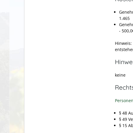
Genehm
1.465
Genehm
- 500,0
Hinweis:
entstehe
Hinwe
keine
Recht
Personen
§ 48 A
§ 49 V
§ 15 A