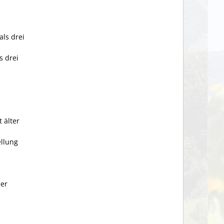
als drei
s drei
 älter
ellung
mer