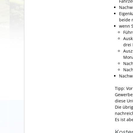
Fahrze
Nachwe
Eigenk
beide 
wenn S
Führ
Ausk
drei
Ausz
Mona
Nach
Nach
Nachwe
Tipp: Vo
Gewerbez
diese Un
Die übri
nachreic
Es ist a
Koste