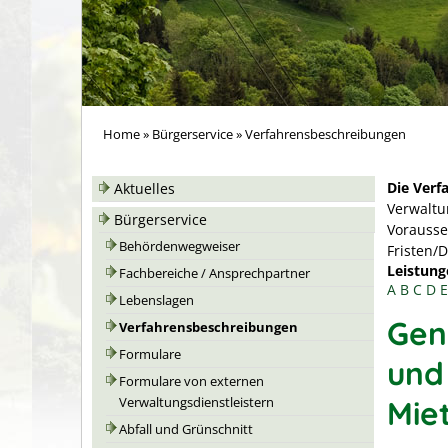
Home
»
Bürgerservice
»
Verfahrensbeschreibungen
Die Verf
Aktuelles
Verwaltu
Bürgerservice
Vorausse
Behördenwegweiser
Fristen/
Leistung
Fachbereiche / Ansprechpartner
A
B
C
D
E
Lebenslagen
Gen
Verfahrensbeschreibungen
Formulare
und
Formulare von externen
Mie
Verwaltungsdienstleistern
Abfall und Grünschnitt