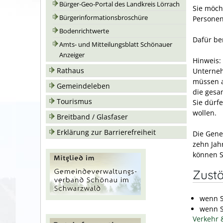
Bürger-Geo-Portal des Landkreis Lörrach
Sie möch
Bürgerinformationsbroschüre
Personen
Bodenrichtwerte
Dafür be
Amts- und Mitteilungsblatt Schönauer
Anzeiger
Hinweis:
Rathaus
Unterneh
müssen a
Gemeindeleben
die gesam
Tourismus
Sie dürf
wollen.
Breitband / Glasfaser
Erklärung zur Barrierefreiheit
Die Gene
zehn Jah
können S
Zustä
wenn S
wenn S
Verkehr 