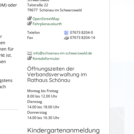
KOM) oder
Talstraße 22
79677
Schönau im Schwarzwald
OpenStreetMap
Fahrplanauskunft
Telefon
07673 8204-0
r
Fax
07673 8204-14
ten
nen für
info@schoenau-im-schwarzwald.de
t ist.
Kontaktformular
hen
Öffnungszeiten der
Verbandsverwaltung im
Rathaus Schönau
gstens
ach
Montag bis Freitag
8.00 bis 12.00 Uhr
Dienstag
14.00 bis 18.00 Uhr
Donnerstag
14.00 bis 16.30 Uhr
Kindergartenanmeldung