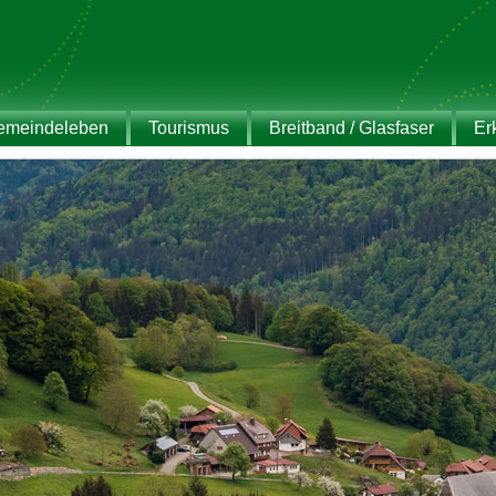
emeindeleben
Tourismus
Breitband / Glasfaser
Er