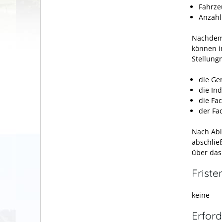
Fahrze
Anzahl
Nachdem 
können i
Stellun
die Ge
die In
die Fa
der Fa
Nach Abl
abschlie
über das
Friste
keine
Erford