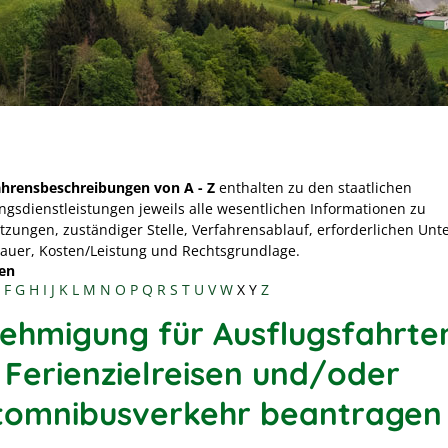
ahrensbeschreibungen von A - Z
enthalten zu den staatlichen
ngsdienstleistungen jeweils alle wesentlichen Informationen zu
tzungen, zuständiger Stelle, Verfahrensablauf, erforderlichen Unt
Dauer, Kosten/Leistung und Rechtsgrundlage.
en
F
G
H
I
J
K
L
M
N
O
P
Q
R
S
T
U
V
W
X
Y
Z
ehmigung für Ausflugsfahrte
 Ferienzielreisen und/oder
tomnibusverkehr beantragen