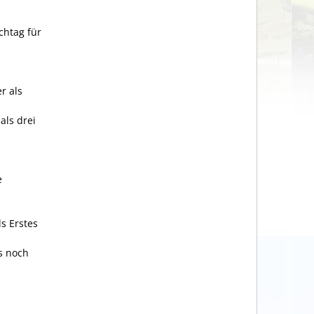
chtag für
r als
als drei
e
s Erstes
s noch