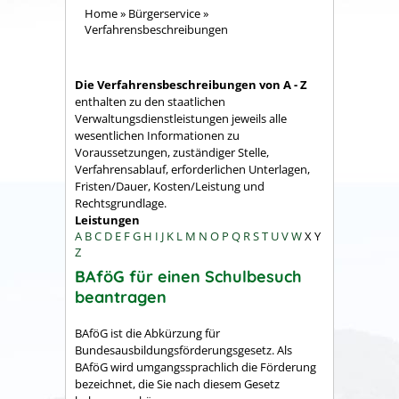
Home
»
Bürgerservice
»
Verfahrensbeschreibungen
Die Verfahrensbeschreibungen von A - Z
enthalten zu den staatlichen
Verwaltungsdienstleistungen jeweils alle
wesentlichen Informationen zu
Voraussetzungen, zuständiger Stelle,
Verfahrensablauf, erforderlichen Unterlagen,
Fristen/Dauer, Kosten/Leistung und
Rechtsgrundlage.
Leistungen
A
B
C
D
E
F
G
H
I
J
K
L
M
N
O
P
Q
R
S
T
U
V
W
X
Y
Z
BAföG für einen Schulbesuch
beantragen
BAföG ist die Abkürzung für
Bundesausbildungsförderungsgesetz. Als
BAföG wird umgangssprachlich die Förderung
bezeichnet, die Sie nach diesem Gesetz