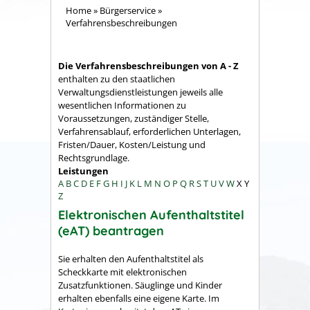
Home
»
Bürgerservice
»
Verfahrensbeschreibungen
Die Verfahrensbeschreibungen von A - Z
enthalten zu den staatlichen
Verwaltungsdienstleistungen jeweils alle
wesentlichen Informationen zu
Voraussetzungen, zuständiger Stelle,
Verfahrensablauf, erforderlichen Unterlagen,
Fristen/Dauer, Kosten/Leistung und
Rechtsgrundlage.
Leistungen
A
B
C
D
E
F
G
H
I
J
K
L
M
N
O
P
Q
R
S
T
U
V
W
X
Y
Z
Elektronischen Aufenthaltstitel
(eAT) beantragen
Sie erhalten den Aufenthaltstitel als
Scheckkarte mit elektronischen
Zusatzfunktionen. Säuglinge und Kinder
erhalten ebenfalls eine eigene Karte. Im