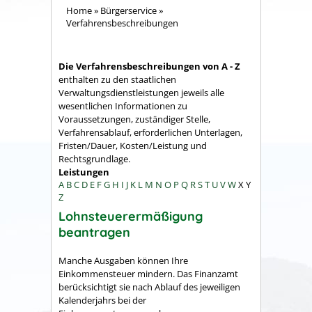
Home
»
Bürgerservice
»
Verfahrensbeschreibungen
Die Verfahrensbeschreibungen von A - Z
enthalten zu den staatlichen
Verwaltungsdienstleistungen jeweils alle
wesentlichen Informationen zu
Voraussetzungen, zuständiger Stelle,
Verfahrensablauf, erforderlichen Unterlagen,
Fristen/Dauer, Kosten/Leistung und
Rechtsgrundlage.
Leistungen
A
B
C
D
E
F
G
H
I
J
K
L
M
N
O
P
Q
R
S
T
U
V
W
X
Y
Z
Lohnsteuerermäßigung
beantragen
Manche Ausgaben können Ihre
Einkommensteuer mindern. Das Finanzamt
berücksichtigt sie nach Ablauf des jeweiligen
Kalenderjahrs bei der