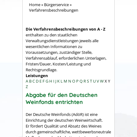
Home
»
Bürgerservice
»
Verfahrensbeschreibungen
Die Verfahrensbeschreibungen von A - Z
enthalten zu den staatlichen
Verwaltungsdienstleistungen jeweils alle
wesentlichen Informationen zu
Voraussetzungen, zuständiger Stelle,
Verfahrensablauf, erforderlichen Unterlagen,
Fristen/Dauer, Kosten/Leistung und
Rechtsgrundlage.
Leistungen
A
B
C
D
E
F
G
H
I
J
K
L
M
N
O
P
Q
R
S
T
U
V
W
X
Y
Z
Abgabe für den Deutschen
Weinfonds entrichten
Der Deutsche Weinfonds (AdöR) ist eine
Einrichtung der deutschen Weinwirtschaft.
Er fördert Qualität und Absatz des Weines
durch gemeinschaftliche, wettbewerbsneutrale