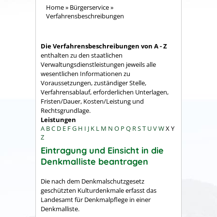
Home
»
Bürgerservice
»
Verfahrensbeschreibungen
Die Verfahrensbeschreibungen von A - Z
enthalten zu den staatlichen
Verwaltungsdienstleistungen jeweils alle
wesentlichen Informationen zu
Voraussetzungen, zuständiger Stelle,
Verfahrensablauf, erforderlichen Unterlagen,
Fristen/Dauer, Kosten/Leistung und
Rechtsgrundlage.
Leistungen
A
B
C
D
E
F
G
H
I
J
K
L
M
N
O
P
Q
R
S
T
U
V
W
X
Y
Z
Eintragung und Einsicht in die
Denkmalliste beantragen
Die nach dem Denkmalschutzgesetz
geschützten Kulturdenkmale erfasst das
Landesamt für Denkmalpflege in einer
Denkmalliste.