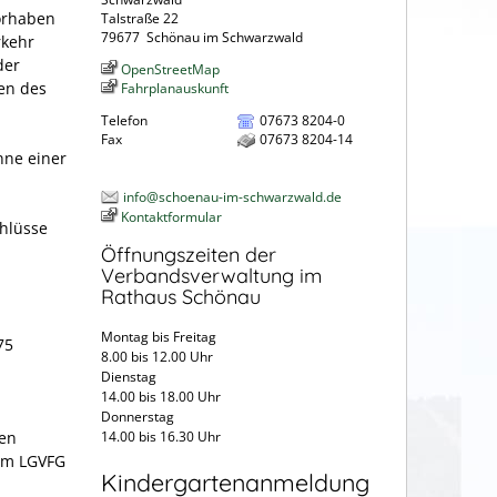
orhaben
Talstraße 22
79677
Schönau im Schwarzwald
rkehr
der
OpenStreetMap
en des
Fahrplanauskunft
Telefon
07673 8204-0
Fax
07673 8204-14
nne einer
info@schoenau-im-schwarzwald.de
Kontaktformular
hlüsse
Öffnungszeiten der
Verbandsverwaltung im
Rathaus Schönau
Montag bis Freitag
75
8.00 bis 12.00 Uhr
Dienstag
14.00 bis 18.00 Uhr
Donnerstag
ten
14.00 bis 16.30 Uhr
zum LGVFG
Kindergartenanmeldung