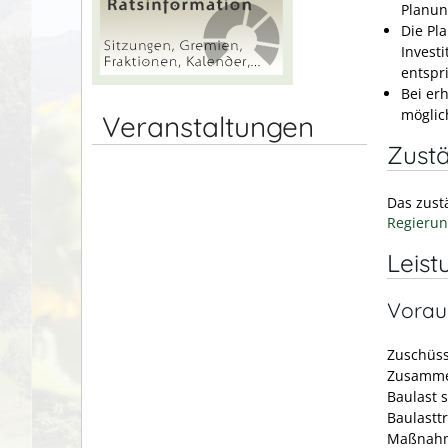
Planun
Die Pl
Invest
entspri
Bei er
möglic
Veranstaltungen
Zustä
Das zust
Regierun
Leist
Vorau
Zuschüss
Zusammen
Baulast 
Baulastt
Maßnahme