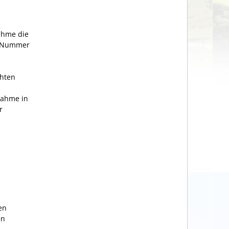
ahme die
A, Nummer
chten
nahme in
r
en
en