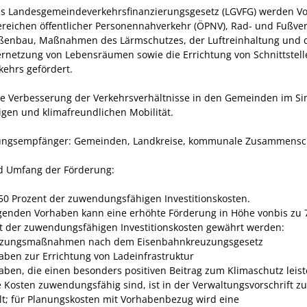
s Landesgemeindeverkehrsfinanzierungsgesetz (LGVFG) werden V
ereichen öffentlicher Personennahverkehr (ÖPNV), Rad- und Fußve
ßenbau, Maßnahmen des Lärmschutzes, der Luftreinhaltung und 
rnetzung von Lebensräumen sowie die Errichtung von Schnittstell
kehrs gefördert.
 die Verbesserung der Verkehrsverhältnisse in den Gemeinden im Si
igen und klimafreundlichen Mobilität.
ngsempfänger: Gemeinden, Landkreise, kommunale Zusammensc
 Umfang der Förderung:
 50 Prozent der zuwendungsfähigen Investitionskosten.
lgenden Vorhaben kann eine erhöhte Förderung in Höhe vonbis zu 
t der zuwendungsfähigen Investitionskosten gewährt werden:
zungsmaßnahmen nach dem Eisenbahnkreuzungsgesetz
aben zur Errichtung von Ladeinfrastruktur
aben, die einen besonders positiven Beitrag zum Klimaschutz leis
 Kosten zuwendungsfähig sind, ist in der Verwaltungsvorschrift 
lt; für Planungskosten mit Vorhabenbezug wird eine