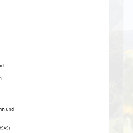
nd
n
inn und
RSAS)