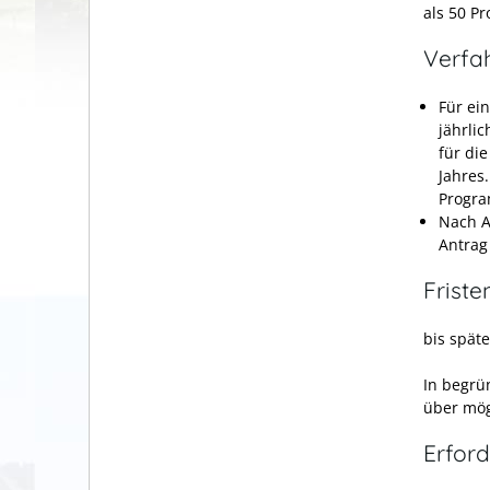
als 50 P
Verfa
Für ei
jährli
für di
Jahres
Progr
Nach A
Antrag
Friste
bis späte
In begrü
über mög
Erford