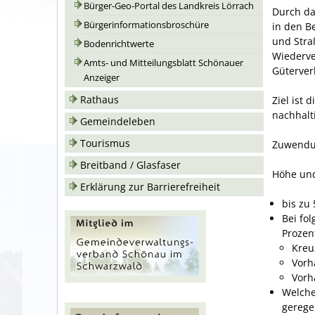
Bürger-Geo-Portal des Landkreis Lörrach
Durch da
Bürgerinformationsbroschüre
in den B
und Stra
Bodenrichtwerte
Wiederve
Amts- und Mitteilungsblatt Schönauer
Güterver
Anzeiger
Rathaus
Ziel ist
nachhalt
Gemeindeleben
Tourismus
Zuwendu
Breitband / Glasfaser
Höhe und
Erklärung zur Barrierefreiheit
bis zu
Bei fo
Prozen
Kreu
Vorh
Vorh
Welche
gerege