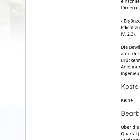
einschli
förderre
- Ergänz
Pflicht 
IV. 2.3).
Die Bewi
anforder
Brücken
Anlehnun
Ingenieu
Koste
Keine
Bearb
Über die
Quartal 