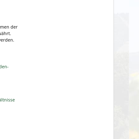
hmen der
ährt.
werden.
den-
ltnisse