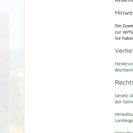
Fördermi
Hinwe
Die Zuw
zur Verf
Sie habe
Verti
Förderun
Württem
Recht
Gesetz ü
der Geme
Verwaltu
Landesge
Verwaltu