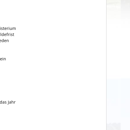
isterium
defrist
jeden
ein
das Jahr