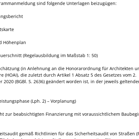
rammanmeldung sind folgende Unterlagen beizugügen:
ungsbericht
tskarte
nd Höhenplan
uerschnitt (Regelausbildung im Maßstab 1: 50)
schätzung (in Anlehnung an die Honorarordnung für Architekten u
e (HOAI), die zuletzt durch Artikel 1 Absatz 5 des Gesetzes vom 2.
 2020 (BGBl. S. 2636) geändert worden ist, in der jeweils geltende
Leistungsphase (Lph. 2) – Vorplanung)
cht zur beabsichtigten Finanzierung mit voraussichtlichem Baubeg
eitsaudit gemäß Richtlinien für das Sicherheitsaudit von Straßen (