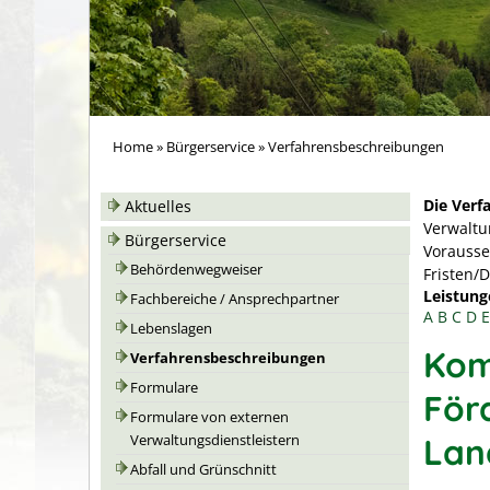
Home
»
Bürgerservice
»
Verfahrensbeschreibungen
Die Verf
Aktuelles
Verwaltu
Bürgerservice
Vorausse
Behördenwegweiser
Fristen/
Leistung
Fachbereiche / Ansprechpartner
A
B
C
D
E
Lebenslagen
Kom
Verfahrensbeschreibungen
Formulare
För
Formulare von externen
Lan
Verwaltungsdienstleistern
Abfall und Grünschnitt