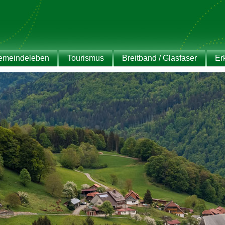
emeindeleben
Tourismus
Breitband / Glasfaser
Er