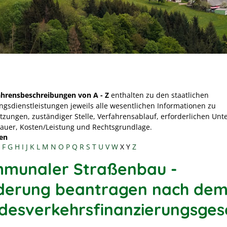
ahrensbeschreibungen von A - Z
enthalten zu den staatlichen
ngsdienstleistungen jeweils alle wesentlichen Informationen zu
tzungen, zuständiger Stelle, Verfahrensablauf, erforderlichen Unt
Dauer, Kosten/Leistung und Rechtsgrundlage.
en
F
G
H
I
J
K
L
M
N
O
P
Q
R
S
T
U
V
W
X
Y
Z
munaler Straßenbau -
derung beantragen nach de
desverkehrsfinanzierungsges