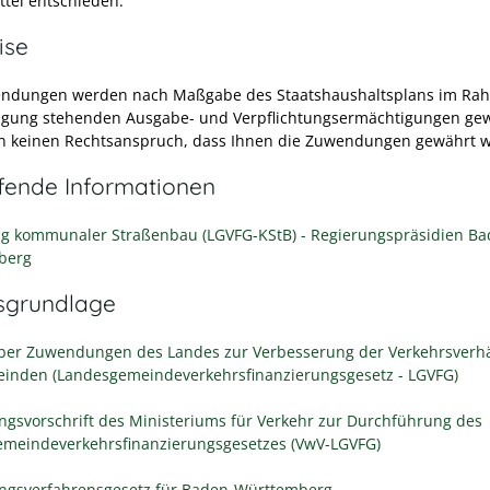
ttel entschieden.
ise
endungen werden nach Maßgabe des Staatshaushaltsplans im Ra
ügung stehenden Ausgabe- und Verpflichtungsermächtigungen gew
n keinen Rechtsanspruch, dass Ihnen die Zuwendungen gewährt 
efende Informationen
g kommunaler Straßenbau (LGVFG-KStB) - Regierungspräsidien Ba
berg
sgrundlage
ber Zuwendungen des Landes zur Verbesserung der Verkehrsverhä
inden (Landesgemeindeverkehrsfinanzierungsgesetz - LGVFG)
ngsvorschrift des Ministeriums für Verkehr zur Durchführung des
meindeverkehrsfinanzierungsgesetzes (VwV-LGVFG)
ngsverfahrensgesetz für Baden-Württemberg