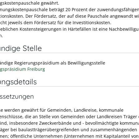
gskostenpauschale gewährt.
anungskostenpauschale beträgt 20 Prozent der zuwendungsfähige
itionskosten. Der Fördersatz, der auf diese Pauschale angewandt wi
cht jeweils dem Fördersatz für die Investitionskosten.
heblichen Kostensteigerungen in Härtefällen ist eine Nachbewillig
h.
ndige Stelle
ändige Regierungspräsidium als Bewilligungsstelle
gspräsidium Freiburg
ungsdetails
ssetzungen
e werden gewährt für Gemeinden, Landkreise, kommunale
schlüsse, die an Stelle von Gemeinden oder Landkreisen Träger 
sind, insbesondere Zweckverbände und - bevollmächtigte kommun
räger bei baulastträgerübergreifenden und zusammenhängenden
n; öffentliche Unternehmen (Unternehmen mit Kapitalanteil vo