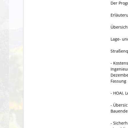
Der Prog
Erläuter
Übersich
Lage- u
Straßenq
- Kosten
Ingenieur
Dezember
Fassung
- HOAI, 
- Übersi
Bauende
- Sicherh