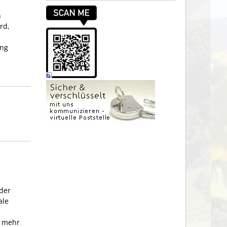
n
rd,
ung
der
ale
n mehr