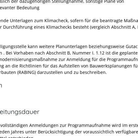
eßlich der dazugehörigen Stellungnahme, sonstige Pläne von
levanter Bedeutung
ende Unterlagen zum Klimacheck, sofern für die beantragte Maßn
zur Durchführung eines Klimachecks besteht (vergleich Abschnitt 
lligungsstelle kann weitere Planunterlagen beziehungsweise Guta
n
. Bei Vorhaben nach Abschnitt B, Nummer I. 1.12 ist die geplante
modernisierungsmaßnahme zur Anmeldung für die Programmauf
g an die Richtlinien für das Aufstellen von Bauwerksplanungen fü
rbauten (RABING) darzustellen und zu beschreiben.
n
eitungsdauer
 vollständigen Anmeldungen zur Programmaufnahme wird im erst
jeden Jahres unter Berücksichtigung der voraussichtlich verfügbar