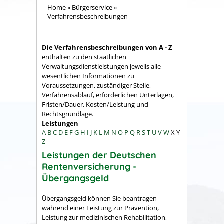
Home
»
Bürgerservice
»
Verfahrensbeschreibungen
Die Verfahrensbeschreibungen von A - Z
enthalten zu den staatlichen
Verwaltungsdienstleistungen jeweils alle
wesentlichen Informationen zu
Voraussetzungen, zuständiger Stelle,
Verfahrensablauf, erforderlichen Unterlagen,
Fristen/Dauer, Kosten/Leistung und
Rechtsgrundlage.
Leistungen
A
B
C
D
E
F
G
H
I
J
K
L
M
N
O
P
Q
R
S
T
U
V
W
X
Y
Z
Leistungen der Deutschen
Rentenversicherung -
Übergangsgeld
Übergangsgeld können Sie beantragen
während einer Leistung zur Prävention,
Leistung zur medizinischen Rehabilitation,