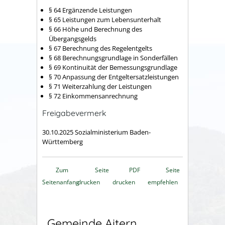
§ 64 Ergänzende Leistungen
§ 65 Leistungen zum Lebensunterhalt
§ 66 Höhe und Berechnung des
Übergangsgelds
§ 67 Berechnung des Regelentgelts
§ 68 Berechnungsgrundlage in Sonderfällen
§ 69 Kontinuität der Bemessungsgrundlage
§ 70 Anpassung der Entgeltersatzleistungen
§ 71 Weiterzahlung der Leistungen
§ 72 Einkommensanrechnung
Freigabevermerk
30.10.2025
Sozialministerium Baden-
Württemberg
Zum
Seite
PDF
Seite
Seitenanfang
drucken
drucken
empfehlen
Gemeinde Aitern