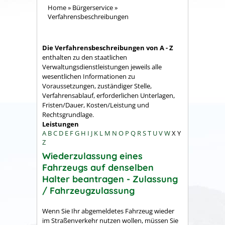
Home
»
Bürgerservice
»
Verfahrensbeschreibungen
Die Verfahrensbeschreibungen von A - Z
enthalten zu den staatlichen
Verwaltungsdienstleistungen jeweils alle
wesentlichen Informationen zu
Voraussetzungen, zuständiger Stelle,
Verfahrensablauf, erforderlichen Unterlagen,
Fristen/Dauer, Kosten/Leistung und
Rechtsgrundlage.
Leistungen
A
B
C
D
E
F
G
H
I
J
K
L
M
N
O
P
Q
R
S
T
U
V
W
X
Y
Z
Wiederzulassung eines
Fahrzeugs auf denselben
Halter beantragen - Zulassung
/ Fahrzeugzulassung
Wenn Sie Ihr abgemeldetes Fahrzeug wieder
im Straßenverkehr nutzen wollen, müssen Sie