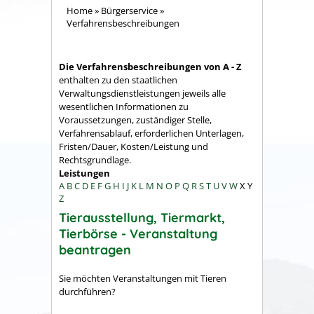
Home
»
Bürgerservice
»
Verfahrensbeschreibungen
Die Verfahrensbeschreibungen von A - Z
enthalten zu den staatlichen
Verwaltungsdienstleistungen jeweils alle
wesentlichen Informationen zu
Voraussetzungen, zuständiger Stelle,
Verfahrensablauf, erforderlichen Unterlagen,
Fristen/Dauer, Kosten/Leistung und
Rechtsgrundlage.
Leistungen
A
B
C
D
E
F
G
H
I
J
K
L
M
N
O
P
Q
R
S
T
U
V
W
X
Y
Z
Tierausstellung, Tiermarkt,
Tierbörse - Veranstaltung
beantragen
Sie möchten Veranstaltungen mit Tieren
durchführen?