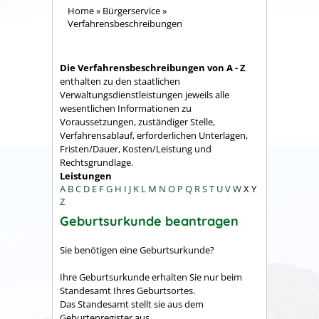
Home
»
Bürgerservice
»
Verfahrensbeschreibungen
Die Verfahrensbeschreibungen von A - Z
enthalten zu den staatlichen
Verwaltungsdienstleistungen jeweils alle
wesentlichen Informationen zu
Voraussetzungen, zuständiger Stelle,
Verfahrensablauf, erforderlichen Unterlagen,
Fristen/Dauer, Kosten/Leistung und
Rechtsgrundlage.
Leistungen
A
B
C
D
E
F
G
H
I
J
K
L
M
N
O
P
Q
R
S
T
U
V
W
X
Y
Z
Geburtsurkunde beantragen
Sie benötigen eine Geburtsurkunde?
Ihre Geburtsurkunde erhalten Sie nur beim
Standesamt Ihres Geburtsortes.
Das Standesamt stellt sie aus dem
Geburtenregister aus.