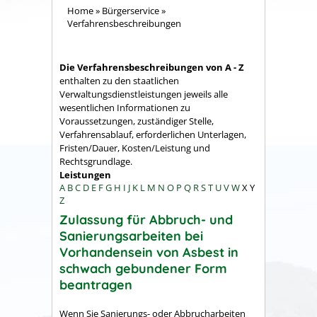
Home
»
Bürgerservice
»
Verfahrensbeschreibungen
Die Verfahrensbeschreibungen von A - Z
enthalten zu den staatlichen
Verwaltungsdienstleistungen jeweils alle
wesentlichen Informationen zu
Voraussetzungen, zuständiger Stelle,
Verfahrensablauf, erforderlichen Unterlagen,
Fristen/Dauer, Kosten/Leistung und
Rechtsgrundlage.
Leistungen
A
B
C
D
E
F
G
H
I
J
K
L
M
N
O
P
Q
R
S
T
U
V
W
X
Y
Z
Zulassung für Abbruch- und
Sanierungsarbeiten bei
Vorhandensein von Asbest in
schwach gebundener Form
beantragen
Wenn Sie Sanierungs- oder Abbrucharbeiten