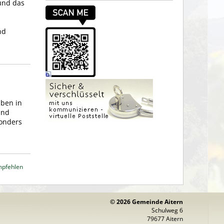
und das
nd
aben in
und
sonders
mpfehlen
© 2026 Gemeinde Aitern
Schulweg 6
79677 Aitern