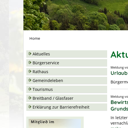
Home
Akt
Aktuelles
Bürgerservice
Meldung 
Rathaus
Urlaub
Gemeindeleben
Bürgerme
Tourismus
Meldung 
Breitband / Glasfaser
Bewirt
Erklärung zur Barrierefreiheit
Grunds
In letzt
vernachl