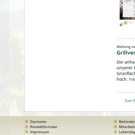
Meldung 
Grillv
Die anha
unserer 
Grünfläc
hoch.
me
Zum S
Startseite
Behörde
Kontaktformular
Mitarbeit
Impressum
Lebensla