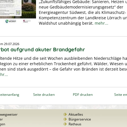
„Zukunftsfähiges Gebäude: Sanieren, Heizen 
neue Gedbäudemodernisierungsgesetz“ der
Energieagentur Südwest, die als Klimaschutz-
Kompetenzzentrum der Landkreise Lörrach u
Waldshut unabhängig berät.
mehr...
vom
29.07.2026
erbot aufgrund akuter Brandgefahr
ltende Hitze und die seit Wochen ausbleibenden Niederschläge h
Region zu einer erheblichen Trockenheit geführt. Wälder, Wiesen 
hen sind stark ausgedörrt – die Gefahr von Bränden ist derzeit be
hr...
eitenanfang
Seite drucken
PDF drucken
Seite e
nwegweiser
Aktuelles
er
Bürgerservice
gen
Rathaus