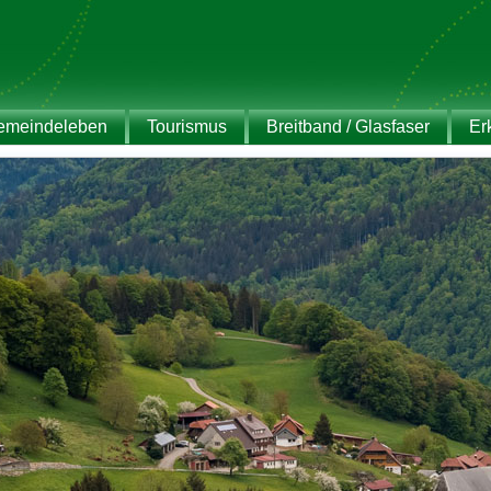
emeindeleben
Tourismus
Breitband / Glasfaser
Er