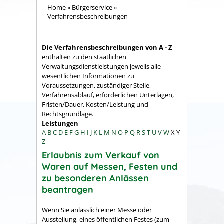
Home
»
Bürgerservice
»
Verfahrensbeschreibungen
Die Verfahrensbeschreibungen von A - Z
enthalten zu den staatlichen
Verwaltungsdienstleistungen jeweils alle
wesentlichen Informationen zu
Voraussetzungen, zuständiger Stelle,
Verfahrensablauf, erforderlichen Unterlagen,
Fristen/Dauer, Kosten/Leistung und
Rechtsgrundlage.
Leistungen
A
B
C
D
E
F
G
H
I
J
K
L
M
N
O
P
Q
R
S
T
U
V
W
X
Y
Z
Erlaubnis zum Verkauf von
Waren auf Messen, Festen und
zu besonderen Anlässen
beantragen
Wenn Sie anlässlich einer Messe oder
Ausstellung, eines öffentlichen Festes (zum