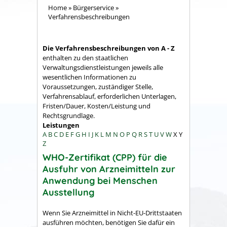
Home
»
Bürgerservice
»
Verfahrensbeschreibungen
Die Verfahrensbeschreibungen von A - Z
enthalten zu den staatlichen
Verwaltungsdienstleistungen jeweils alle
wesentlichen Informationen zu
Voraussetzungen, zuständiger Stelle,
Verfahrensablauf, erforderlichen Unterlagen,
Fristen/Dauer, Kosten/Leistung und
Rechtsgrundlage.
Leistungen
A
B
C
D
E
F
G
H
I
J
K
L
M
N
O
P
Q
R
S
T
U
V
W
X
Y
Z
WHO-Zertifikat (CPP) für die
Ausfuhr von Arzneimitteln zur
Anwendung bei Menschen
Ausstellung
Wenn Sie Arzneimittel in Nicht-EU-Drittstaaten
ausführen möchten, benötigen Sie dafür ein