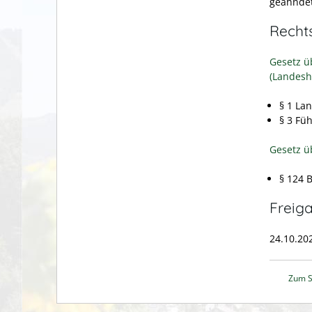
geahnde
Recht
Gesetz ü
(Landesh
§ 1 La
§ 3 Fü
Gesetz ü
§ 124 
Freig
24.10.20
Zum S