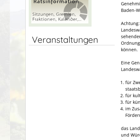
Genehmig
Baden-Wü
Achtung:
Landesw
sehenden
Veranstaltungen
Ordnungs
können.
Eine Gen
Landesw
für Zw
staats
für kul
für kü
im Zus
Förder
das Land
und Würd