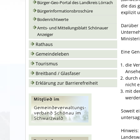
Bürger-Geo-Portal des Landkreis Lörrach
die das 
Bürgerinformationsbroschüre
explizit
Bodenrichtwerte
Darüber 
Amts- und Mitteilungsblatt Schönauer
Unterneh
Anzeiger
Minister
Rathaus
Eine Gen
Gemeindeleben
Tourismus
die Ve
Ansehe
Breitband / Glasfaser
durch 
Erklärung zur Barrierefreiheit
nicht 
mit de
werde
Soweit e
untersag
Hinweis:
Landeswa