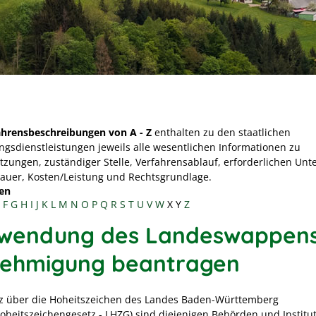
ahrensbeschreibungen von A - Z
enthalten zu den staatlichen
ngsdienstleistungen jeweils alle wesentlichen Informationen zu
tzungen, zuständiger Stelle, Verfahrensablauf, erforderlichen Unt
Dauer, Kosten/Leistung und Rechtsgrundlage.
en
F
G
H
I
J
K
L
M
N
O
P
Q
R
S
T
U
V
W
X
Y
Z
wendung des Landeswappens
ehmigung beantragen
z über die Hoheitszeichen des Landes Baden-Württemberg
oheitszeichengesetz - LHZG) sind diejenigen Behörden und Institu