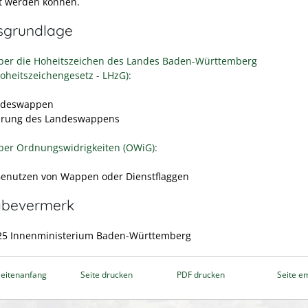
t werden können.
sgrundlage
ber die Hoheitszeichen des Landes Baden-Württemberg
oheitszeichengesetz - LHzG):
ndeswappen
hrung des Landeswappens
ber Ordnungswidrigkeiten (OWiG):
Benutzen von Wappen oder Dienstflaggen
abevermerk
25 Innenministerium Baden-Württemberg
eitenanfang
Seite drucken
PDF drucken
Seite e