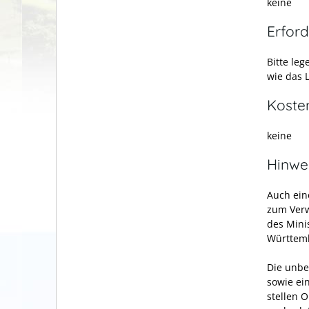
keine
Erford
Bitte leg
wie das 
Koste
keine
Hinwe
Auch ei
zum Verw
des Mini
Württemb
Die unbe
sowie ei
stellen 