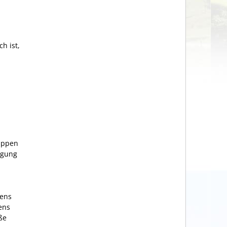
h ist,
appen
igung
pens
ens
ße