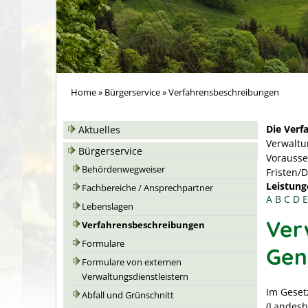
Home
»
Bürgerservice
»
Verfahrensbeschreibungen
Die Verf
Aktuelles
Verwaltu
Bürgerservice
Vorausse
Behördenwegweiser
Fristen/
Leistung
Fachbereiche / Ansprechpartner
A
B
C
D
E
Lebenslagen
Ver
Verfahrensbeschreibungen
Formulare
Gen
Formulare von externen
Verwaltungsdienstleistern
Im Geset
Abfall und Grünschnitt
(Landesh