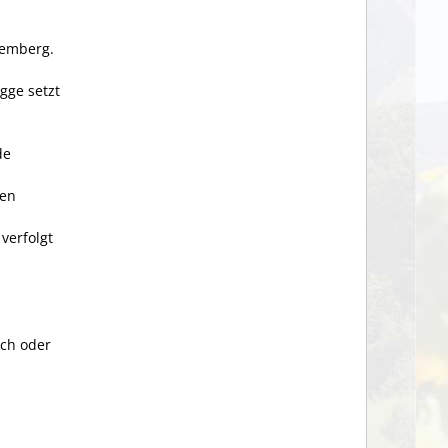
temberg.
gge setzt
de
hen
verfolgt
ch oder