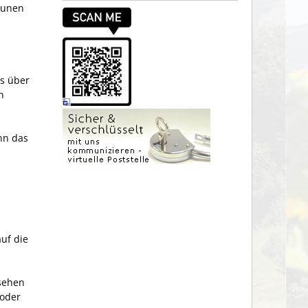
munen
s über
n
nn das
uf die
nsehen
 oder