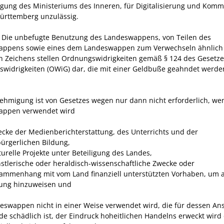
ung des Ministeriums des Inneren, für Digitalisierung und Kom
rttemberg unzulässig.
 Die unbefugte Benutzung des Landeswappens, von Teilen des
appens sowie eines dem Landeswappen zum Verwechseln ähnlich
 Zeichens stellen Ordnungswidrigkeiten gemäß § 124 des Gesetze
widrigkeiten (OWiG) dar, die mit einer Geldbuße geahndet werde
ehmigung ist von Gesetzes wegen nur dann nicht erforderlich, we
appen verwendet wird
ecke der Medienberichterstattung, des Unterrichts und der
bürgerlichen Bildung,
turelle Projekte unter Beteiligung des Landes,
nstlerische oder heraldisch-wissenschaftliche Zwecke oder
ammenhang mit vom Land finanziell unterstützten Vorhaben, um a
ung hinzuweisen und
eswappen nicht in einer Weise verwendet wird, die für dessen A
e schädlich ist, der Eindruck hoheitlichen Handelns erweckt wird