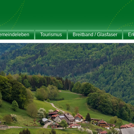
emeindeleben
Tourismus
Breitband / Glasfaser
Er