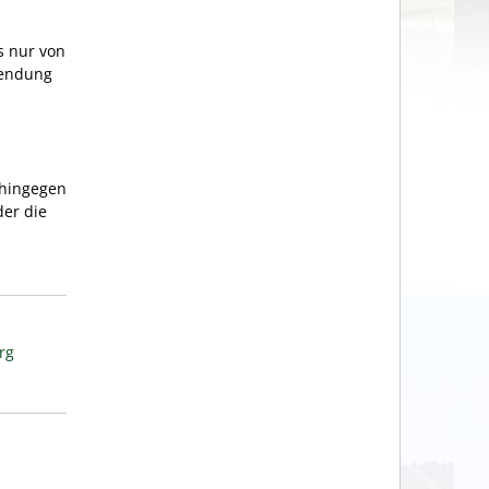
s nur von
wendung
 hingegen
er die
rg