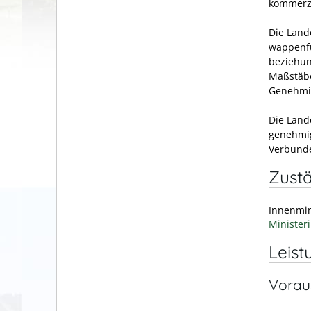
kommerzi
Die Land
wappenfü
beziehun
Maßstäb
Genehmig
Die Land
genehmig
Verbunde
Zustä
Innenmi
Minister
Leist
Vorau