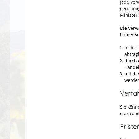
Jede Ver
genehmig
Minister
Die Verw
immer vo
nicht 
abträgl
durch 
Handel
mit de
werde
Verfa
Sie könn
elektron
Friste