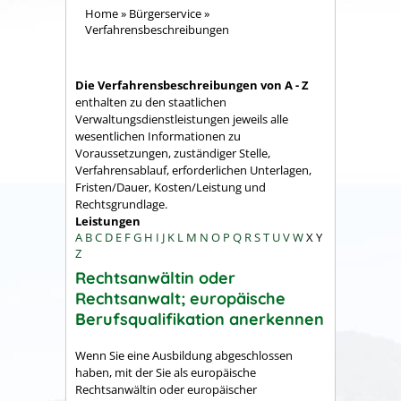
Home
»
Bürgerservice
»
Verfahrensbeschreibungen
Die Verfahrensbeschreibungen von A - Z
enthalten zu den staatlichen
Verwaltungsdienstleistungen jeweils alle
wesentlichen Informationen zu
Voraussetzungen, zuständiger Stelle,
Verfahrensablauf, erforderlichen Unterlagen,
Fristen/Dauer, Kosten/Leistung und
Rechtsgrundlage.
Leistungen
A
B
C
D
E
F
G
H
I
J
K
L
M
N
O
P
Q
R
S
T
U
V
W
X
Y
Z
Rechtsanwältin oder
Rechtsanwalt; europäische
Berufsqualifikation anerkennen
Wenn Sie eine Ausbildung abgeschlossen
haben, mit der Sie als europäische
Rechtsanwältin oder europäischer