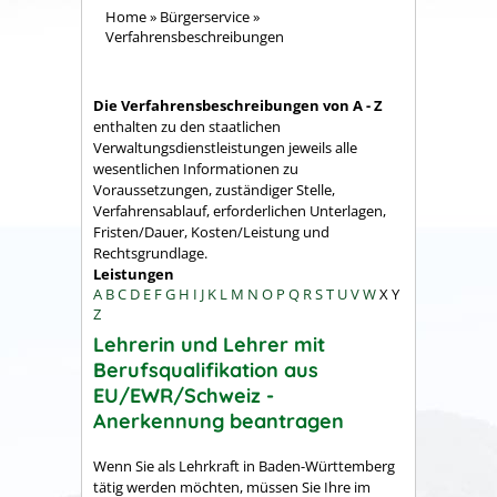
Home
»
Bürgerservice
»
Verfahrensbeschreibungen
Die Verfahrensbeschreibungen von A - Z
enthalten zu den staatlichen
Verwaltungsdienstleistungen jeweils alle
wesentlichen Informationen zu
Voraussetzungen, zuständiger Stelle,
Verfahrensablauf, erforderlichen Unterlagen,
Fristen/Dauer, Kosten/Leistung und
Rechtsgrundlage.
Leistungen
A
B
C
D
E
F
G
H
I
J
K
L
M
N
O
P
Q
R
S
T
U
V
W
X
Y
Z
Lehrerin und Lehrer mit
Berufsqualifikation aus
EU/EWR/Schweiz -
Anerkennung beantragen
Wenn Sie als Lehrkraft in Baden-Württemberg
tätig werden möchten, müssen Sie Ihre im