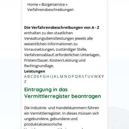
Home
»
Bürgerservice
»
Verfahrensbeschreibungen
Die Verfahrensbeschreibungen von A - Z
enthalten zu den staatlichen
Verwaltungsdienstleistungen jeweils alle
wesentlichen Informationen zu
Voraussetzungen, zuständiger Stelle,
Verfahrensablauf, erforderlichen Unterlagen,
Fristen/Dauer, Kosten/Leistung und
Rechtsgrundlage.
Leistungen
A
B
C
D
E
F
G
H
I
J
K
L
M
N
O
P
Q
R
S
T
U
V
W
X
Y
Z
Eintragung in das
Vermittlerregister beantragen
Die Industrie- und Handelskammern führen
ein Vermittlerregister. In dieses müssen sich
ungebundene, gebundene und
produktakzessorische