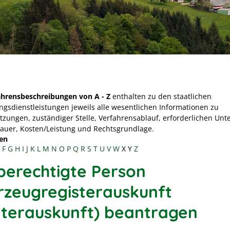
ahrensbeschreibungen von A - Z
enthalten zu den staatlichen
ngsdienstleistungen jeweils alle wesentlichen Informationen zu
tzungen, zuständiger Stelle, Verfahrensablauf, erforderlichen Unt
Dauer, Kosten/Leistung und Rechtsgrundlage.
en
F
G
H
I
J
K
L
M
N
O
P
Q
R
S
T
U
V
W
X
Y
Z
 berechtigte Person
rzeugregisterauskunft
lterauskunft) beantragen