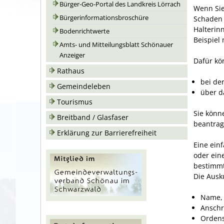
Bürger-Geo-Portal des Landkreis Lörrach
Wenn Sie
Bürgerinformationsbroschüre
Schaden 
Halterin
Bodenrichtwerte
Beispiel
Amts- und Mitteilungsblatt Schönauer
Anzeiger
Dafür kö
Rathaus
bei de
Gemeindeleben
über d
Tourismus
Sie könn
Breitband / Glasfaser
beantrag
Erklärung zur Barrierefreiheit
Eine ein
oder ein
bestimmt
Die Ausk
Name, 
Anschr
Ordens