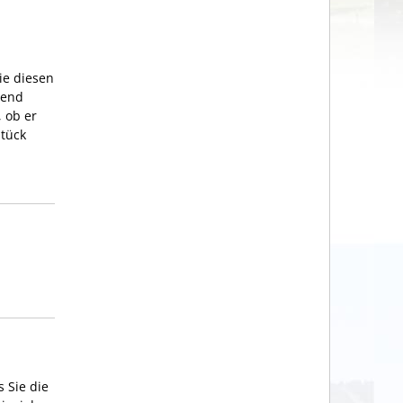
ie diesen
rend
, ob er
stück
 Sie die