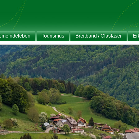
emeindeleben
Tourismus
Breitband / Glasfaser
Er