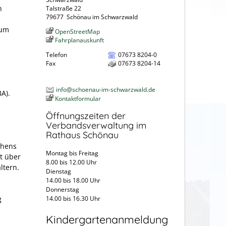
n
Talstraße 22
79677
Schönau im Schwarzwald
zum
OpenStreetMap
Fahrplanauskunft
Telefon
07673 8204-0
Fax
07673 8204-14
info@schoenau-im-schwarzwald.de
A).
Kontaktformular
Öffnungszeiten der
Verbandsverwaltung im
Rathaus Schönau
chens
Montag bis Freitag
t über
8.00 bis 12.00 Uhr
ltern.
Dienstag
14.00 bis 18.00 Uhr
Donnerstag
g
14.00 bis 16.30 Uhr
Kindergartenanmeldung