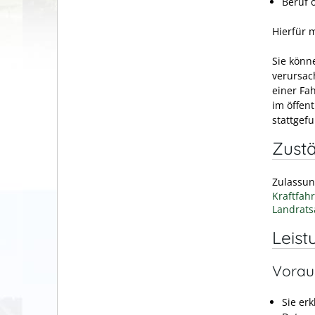
Beruf 
Hierfür 
Sie könn
verursac
einer Fa
im öffen
stattgef
Zustä
Zulassun
Kraftfah
Landrats
Leist
Vorau
Sie er