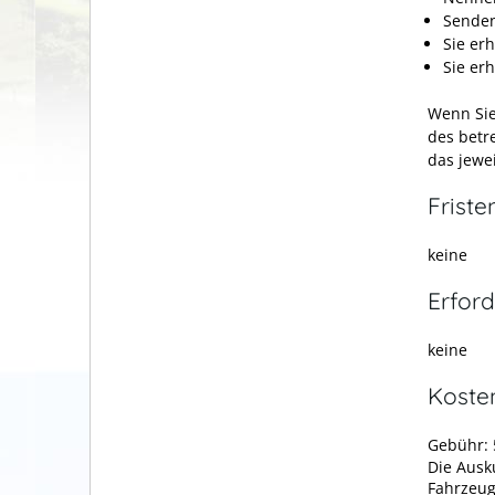
Senden
Sie er
Sie er
Wenn Sie
des betr
das jewei
Friste
keine
Erford
keine
Koste
Gebühr: 
Die Ausk
Fahrzeug