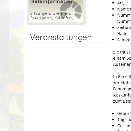
Art, H
Name u
Nummer
Nummer
Zeitpu
Halter
Veranstaltungen
Fahrze
Sie müss
einem Sc
Auseinan
In Einzel
zur einf
Fahrzeug
Auskünft
zum Beis
Gebur
Tag so
Geschl