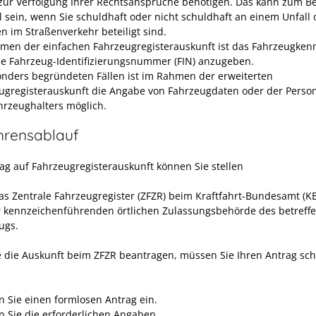
zur Verfolgung Ihrer Rechtsansprüche benötigen. Das kann zum Be
ll sein, wenn Sie schuldhaft oder nicht schuldhaft an einem Unfall 
n im Straßenverkehr beteiligt sind.
men der einfachen Fahrzeugregisterauskunft ist das Fahrzeugken
ie Fahrzeug-Identifizierungsnummer (FIN) anzugeben.
onders begründeten Fällen ist im Rahmen der erweiterten
ugregisterauskunft die Angabe von Fahrzeugdaten oder der Perso
hrzeughalters möglich.
hrensablauf
ag auf Fahrzeugregisterauskunft können Sie stellen
as Zentrale Fahrzeugregister (ZFZR) beim Kraftfahrt-Bundesamt (K
r kennzeichenführenden örtlichen Zulassungsbehörde des betreff
ugs.
 die Auskunft beim ZFZR beantragen, müssen Sie Ihren Antrag schr
n Sie einen formlosen Antrag ein.
 Sie die erforderlichen Angaben.