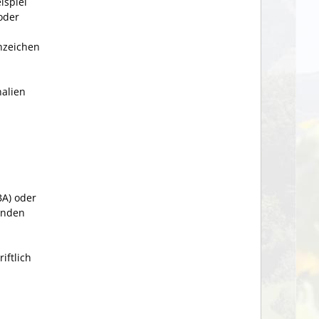
ispiel
oder
nzeichen
nalien
BA) oder
enden
iftlich