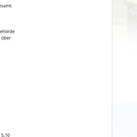
esamt.
behörde
t über
 5,10