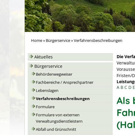
Home
»
Bürgerservice
»
Verfahrensbeschreibungen
Die Verf
Aktuelles
Verwaltu
Bürgerservice
Vorausse
Behördenwegweiser
Fristen/
Leistung
Fachbereiche / Ansprechpartner
A
B
C
D
E
Lebenslagen
Als
Verfahrensbeschreibungen
Formulare
Fah
Formulare von externen
(Ha
Verwaltungsdienstleistern
Abfall und Grünschnitt