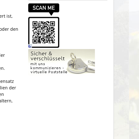
t ist,
 oder den
der
en.
gensatz
lien der
en
ltern,