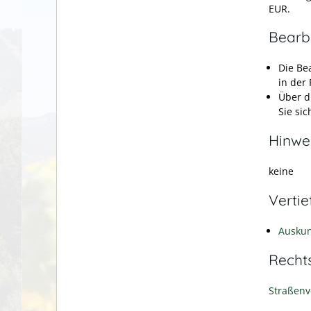
EUR.
Bearb
Die Be
in der
Über d
Sie sic
Hinwe
keine
Verti
Auskun
Recht
Straßenv