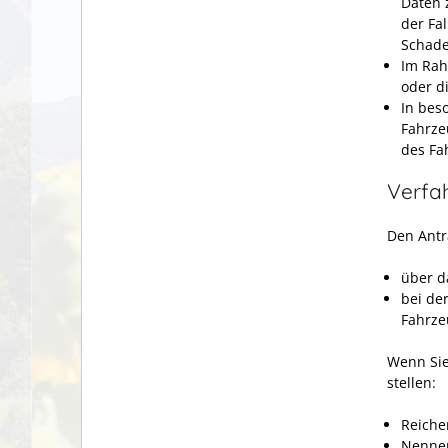
Daten 
der Fa
Schade
Im Rah
oder d
In bes
Fahrze
des Fa
Verfa
Den Antr
über d
bei de
Fahrze
Wenn Sie
stellen:
Reiche
Nennen