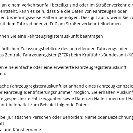
 an einem Verkehrsunfall beteiligt sind oder im Straßenverkehr ei
entsteht, kann es sein, dass Sie die Daten von Fahrzeugen oder
nen beziehungsweise Haltern benötigen. Dies gilt auch, wenn Sie 
 mit dem Fahrrad oder zu Fuß am Straßenverkehr teilnehmen.
nnen Sie eine Fahrzeugregisterauskunft beantragen
r örtlichen Zulassungsbehörde des betreffenden Fahrzeugs oder
as Zentrale Fahrzeugregister (ZFZR) beim Kraftfahrt-Bundesamt (KB
en eine einfache oder eine erweiterte Fahrzeugregisterauskunft
en.
fache Fahrzeugregisterauskunft ist anhand eines Fahrzeugkennzei
er Fahrzeug-Identifizierungsnummer möglich. Sie erhalten Auskunf
e gespeicherte Fahrzeugdaten sowie Daten zu Halterinnen und Ha
unft beinhaltet zum Beispiel folgende Daten:
bei juristischen Personen oder Behörden: Name oder Bezeichnun
ift
- und Künstlername