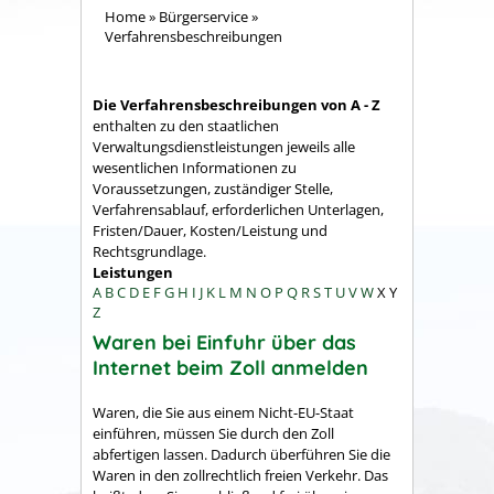
Home
»
Bürgerservice
»
Verfahrensbeschreibungen
Die Verfahrensbeschreibungen von A - Z
enthalten zu den staatlichen
Verwaltungsdienstleistungen jeweils alle
wesentlichen Informationen zu
Voraussetzungen, zuständiger Stelle,
Verfahrensablauf, erforderlichen Unterlagen,
Fristen/Dauer, Kosten/Leistung und
Rechtsgrundlage.
Leistungen
A
B
C
D
E
F
G
H
I
J
K
L
M
N
O
P
Q
R
S
T
U
V
W
X
Y
Z
Waren bei Einfuhr über das
Internet beim Zoll anmelden
Waren, die Sie aus einem Nicht-EU-Staat
einführen, müssen Sie durch den Zoll
abfertigen lassen. Dadurch überführen Sie die
Waren in den zollrechtlich freien Verkehr. Das