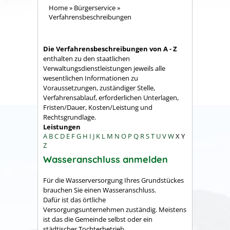
Home
»
Bürgerservice
»
Verfahrensbeschreibungen
Die Verfahrensbeschreibungen von A - Z
enthalten zu den staatlichen
Verwaltungsdienstleistungen jeweils alle
wesentlichen Informationen zu
Voraussetzungen, zuständiger Stelle,
Verfahrensablauf, erforderlichen Unterlagen,
Fristen/Dauer, Kosten/Leistung und
Rechtsgrundlage.
Leistungen
A
B
C
D
E
F
G
H
I
J
K
L
M
N
O
P
Q
R
S
T
U
V
W
X
Y
Z
Wasseranschluss anmelden
Für die Wasserversorgung Ihres Grundstückes
brauchen Sie einen Wasseranschluss.
Dafür ist das örtliche
Versorgungsunternehmen zuständig. Meistens
ist das die Gemeinde selbst oder ein
städtischer Tochterbetrieb.