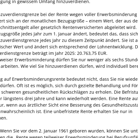
igung in gewissem Umfang hinzuverdienen.
nzuverdienstgrenze bei der Rente wegen voller Erwerbsminderung
iert sich an der monatlichen Bezugsgröße – einem Wert, der aus d
chnittsentgelt aller gesetzlich Rentenversicherten abgeleitet wird.
zugsgröße jedes Jahr zum 1. Januar ändert, bedeutet das, dass sic
nzuverdienstgrenze jedes Jahr zu diesem Zeitpunkt ändert. Sie ist a
scher Wert und ändert sich entsprechend der Lohnentwicklung. D
erdienstgrenze beträgt im Jahr 2025: 20.763,75 EUR.
ilweiser Erwerbsminderung dürfen Sie nur weniger als sechs Stun
 arbeiten. Wie viel Sie hinzuverdienen dürfen, wird individuell ber
ag auf Erwerbsminderungsrente bedeutet nicht, dass Sie nie wiede
 dürfen. Oft ist es möglich, sich durch gezielte Behandlung und F
 schweren gesundheitlichen Rückschlägen zu erholen.
Die Befrist
für längstens drei Jahre und kann wiederholt werden. Eine Rente au
nur, wenn aus ärztlicher Sicht eine Besserung des Gesundheitszus
unwahrscheinlich ist.
Eine unbefristete Rente erhalten Sie nur in
en.
 Wenn Sie vor dem 2. Januar 1961 geboren wurden, können Sie unt
n die „Rente wegen teilweiser Erwerbsminderung bei Berufsunfäh