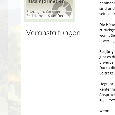
behinder
sind und
sein kön
Die Höhe
zurückge
Veranstaltungen
womit Si
erwerbsg
Bei jüng
gibt es d
Erwerbsm
Durch die
Beiträge 
Liegt Ih
Rentenmi
Anspruch
10,8 Proz
Wenn Sie