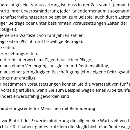
erechtigt sein. Voraussetzung ist, dass in der Zeit vom 1. Januar 1
ntritt Ihrer Erwerbsminderung jeder Kalendermonat mit sogenann
schaftserhaltungszeiten belegt ist, zum Beispiel auch durch Zeite
lliger Beiträge oder unter bestimmten Voraussetzungen Zeiten der
losigkeit.
lgemeinen Wartezeit von fünf Jahren zählen:
agszeiten (Pflicht- und freiwillige Beiträge),
tzzeiten,
ererziehungszeiten,
en der nicht erwerbsmäßigen häuslichen Pflege
,
en aus einem Versorgungsausgleich und Rentensplitting,
en aus einer geringfügigen Beschäftigung
(ohne eigene Beitragsau
dings nur anteilig)
r bestimmten Voraussetzungen können Sie die Wartezeit von fünf 
 vorzeitig erfüllen, wenn Sie
zum Beispiel
wegen eines Arbeitsunfa
indert erwerbsfähig geworden sind.
minderungsrente für Menschen mit Behinderung
 vor Eintritt der Erwerbsminderung die allgemeine Wartezeit von 
cht erfüllt haben, gibt es trotzdem die Möglichkeit eine Rente weg