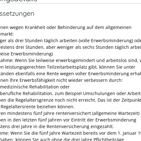
ssetzungen
nnen wegen Krankheit oder Behinderung auf dem allgemeinen
smarkt:
ger als drei Stunden täglich arbeiten (volle Erwerbsminderung) od
estens drei Stunden, aber weniger als sechs Stunden täglich arbe
lweise Erwerbsminderung)
ahme: Wenn Sie teilweise erwerbsgemindert und arbeitslos sind, w
en leistungsgerechten Teilzeitarbeitsplatz gibt, können Sie unter
änden ebenfalls eine Rente wegen voller Erwerbsminderung erhal
nnen Ihre Erwerbsfähigkeit nicht wieder verbessern durch:
 medizinische Rehabilitation oder
 berufliche Rehabilitation, zum Beispiel Umschulungen oder Arbeit
ben die Regelaltersgrenze noch nicht erreicht. Das ist der Zeitpunk
e Regelaltersrente beziehen können.
ren mindestens fünf Jahre rentenversichert (allgemeine Wartezeit)
ben in den letzten fünf Jahren vor Eintritt der Erwerbsminderung
tens drei Jahre in die Rentenversicherung eingezahlt.
me: Wenn Sie die fünf Jahre Wartezeit bereits vor dem 1. Januar 
 haben, können Sie auch ohne die drei Jahre Pflichtbeiträge