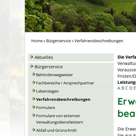
Home
»
Bürgerservice
»
Verfahrensbeschreibungen
Die Verf
Aktuelles
Verwaltu
Bürgerservice
Vorausse
Behördenwegweiser
Fristen/
Leistung
Fachbereiche / Ansprechpartner
A
B
C
D
E
Lebenslagen
Erw
Verfahrensbeschreibungen
Formulare
bea
Formulare von externen
Verwaltungsdienstleistern
Die Erwe
Abfall und Grünschnitt
Sie aus 