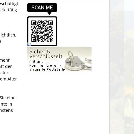
schäftigt
rkt tätig
ichtlich,
e
lmehr
tt der
lter.
sem Alter
Sie eine
nte in
hstens