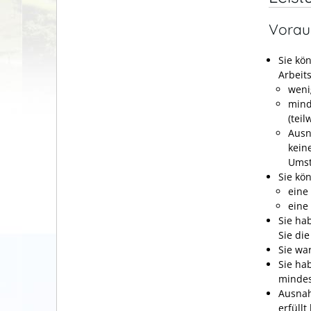
Vorau
Sie kö
Arbeit
weni
mind
(tei
Ausn
kein
Umst
Sie kö
eine
eine
Sie ha
Sie di
Sie wa
Sie ha
mindes
Ausnah
erfüllt