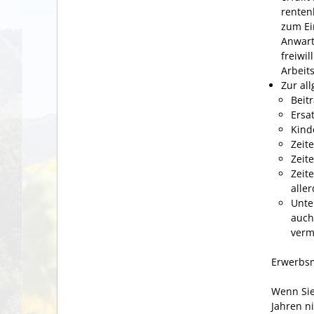
rentenb
zum Ei
Anwart
freiwi
Arbeits
Zur al
Beitr
Ersa
Kind
Zeit
Zeit
Zeit
aller
Unte
auch
verm
Erwerbs
Wenn Sie
Jahren ni