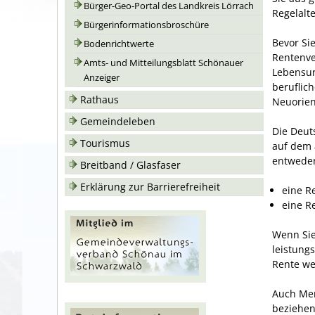
Bürger-Geo-Portal des Landkreis Lörrach
Regelalt
Bürgerinformationsbroschüre
Bevor Si
Bodenrichtwerte
Rentenve
Amts- und Mitteilungsblatt Schönauer
Lebensun
Anzeiger
beruflic
Rathaus
Neuorien
Gemeindeleben
Die Deut
Tourismus
auf dem 
entweder
Breitband / Glasfaser
Erklärung zur Barrierefreiheit
eine R
eine R
Wenn Sie
leistungs
Rente we
Auch Men
beziehen