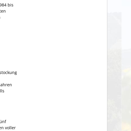
984 bis
ten
n
fstockung
Jahren
lls
fünf
en voller