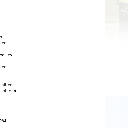
er
iten
eil es
ten.
shilfen
t, ab dem
1984