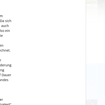
em
 Da sich
h auch
lso ein
ie
den
echnet.
r
örderung
ung
f Dauer
tandes
er
igkeit“