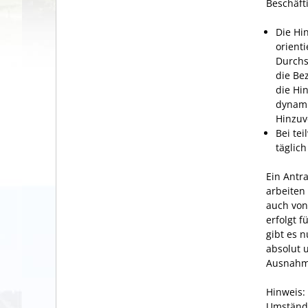
Beschäft
Die Hi
orient
Durchs
die Be
die Hi
dynami
Hinzuv
Bei te
täglich
Ein Antr
arbeiten
auch von
erfolgt 
gibt es 
absolut 
Ausnahm
Hinweis:
Umstände