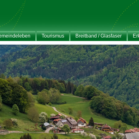
emeindeleben
Tourismus
Breitband / Glasfaser
Er