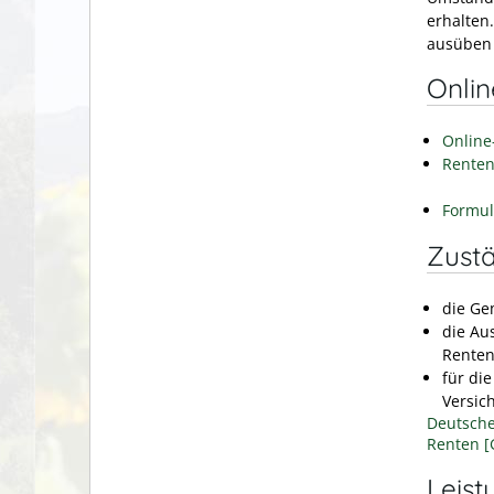
erhalten.
ausüben
Onli
Online
Renten
Formul
Zustä
die Ge
die Au
Renten
für di
Versic
Deutsche
Renten 
Leist