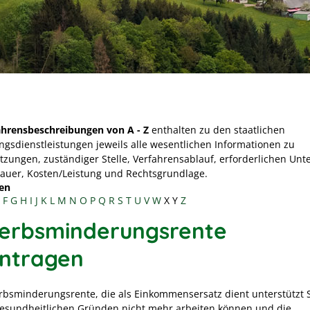
ahrensbeschreibungen von A - Z
enthalten zu den staatlichen
ngsdienstleistungen jeweils alle wesentlichen Informationen zu
tzungen, zuständiger Stelle, Verfahrensablauf, erforderlichen Unt
Dauer, Kosten/Leistung und Rechtsgrundlage.
en
F
G
H
I
J
K
L
M
N
O
P
Q
R
S
T
U
V
W
X
Y
Z
erbsminderungsrente
ntragen
rbsminderungsrente, die als Einkommensersatz dient unterstützt 
gesundheitlichen Gründen nicht mehr arbeiten können und die