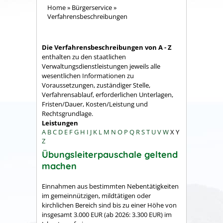
Home
»
Bürgerservice
»
Verfahrensbeschreibungen
Die Verfahrensbeschreibungen von A - Z
enthalten zu den staatlichen
Verwaltungsdienstleistungen jeweils alle
wesentlichen Informationen zu
Voraussetzungen, zuständiger Stelle,
Verfahrensablauf, erforderlichen Unterlagen,
Fristen/Dauer, Kosten/Leistung und
Rechtsgrundlage.
Leistungen
A
B
C
D
E
F
G
H
I
J
K
L
M
N
O
P
Q
R
S
T
U
V
W
X
Y
Z
Übungsleiterpauschale geltend
machen
Einnahmen aus bestimmten Nebentätigkeiten
im gemeinnützigen, mildtätigen oder
kirchlichen Bereich sind bis zu einer Höhe von
insgesamt 3.000 EUR (ab 2026: 3.300 EUR) im