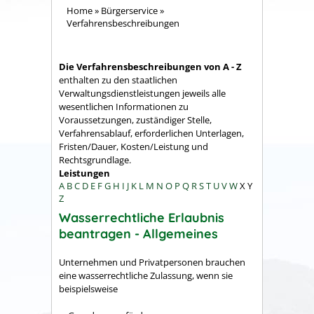
Home
»
Bürgerservice
»
Verfahrensbeschreibungen
Die Verfahrensbeschreibungen von A - Z
enthalten zu den staatlichen
Verwaltungsdienstleistungen jeweils alle
wesentlichen Informationen zu
Voraussetzungen, zuständiger Stelle,
Verfahrensablauf, erforderlichen Unterlagen,
Fristen/Dauer, Kosten/Leistung und
Rechtsgrundlage.
Leistungen
A
B
C
D
E
F
G
H
I
J
K
L
M
N
O
P
Q
R
S
T
U
V
W
X
Y
Z
Wasserrechtliche Erlaubnis
beantragen - Allgemeines
Unternehmen und Privatpersonen brauchen
eine wasserrechtliche Zulassung, wenn sie
beispielsweise