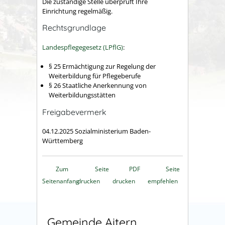
Die zuständige Stelle überprüft Ihre
Einrichtung regelmäßig.
Rechtsgrundlage
Landespflegegesetz (LPflG)
:
§ 25
Ermächtigung zur Regelung der
Weiterbildung für Pflegeberufe
§ 26
Staatliche Anerkennung von
Weiterbildungsstätten
Freigabevermerk
04.12.2025 Sozialministerium Baden-
Württemberg
Zum
Seite
PDF
Seite
Seitenanfang
drucken
drucken
empfehlen
Gemeinde Aitern