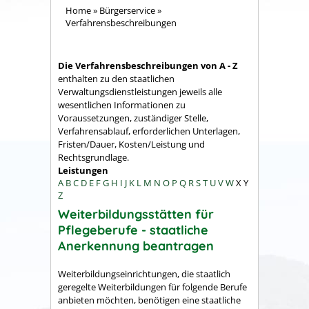
Home
»
Bürgerservice
»
Verfahrensbeschreibungen
Die Verfahrensbeschreibungen von A - Z
enthalten zu den staatlichen
Verwaltungsdienstleistungen jeweils alle
wesentlichen Informationen zu
Voraussetzungen, zuständiger Stelle,
Verfahrensablauf, erforderlichen Unterlagen,
Fristen/Dauer, Kosten/Leistung und
Rechtsgrundlage.
Leistungen
A
B
C
D
E
F
G
H
I
J
K
L
M
N
O
P
Q
R
S
T
U
V
W
X
Y
Z
Weiterbildungsstätten für
Pflegeberufe - staatliche
Anerkennung beantragen
Weiterbildungseinrichtungen, die staatlich
geregelte Weiterbildungen für folgende Berufe
anbieten möchten, benötigen eine staatliche