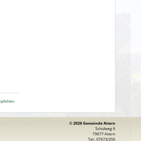
mpfehlen
© 2026 Gemeinde Aitern
Schulweg 6
79677 Aitern
Tel.: 07673/350