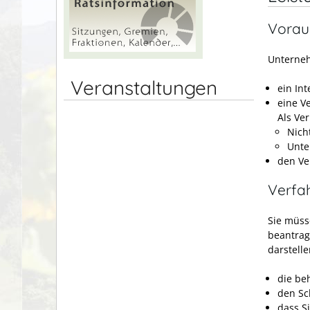
Vorau
Unterne
Veranstaltungen
ein In
eine V
Als Ve
Nich
Unte
den Ve
Verfa
Sie müss
beantrag
darstelle
die be
den Sc
dass S