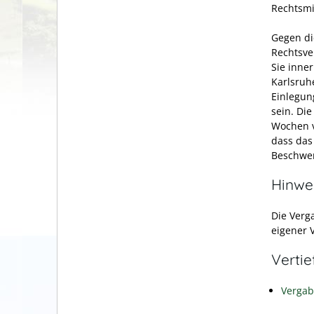
Rechtsmi
Gegen di
Rechtsve
Sie inne
Karlsruhe
Einlegun
sein. Di
Wochen v
dass das
Beschwer
Hinwe
Die Verg
eigener 
Verti
Verga