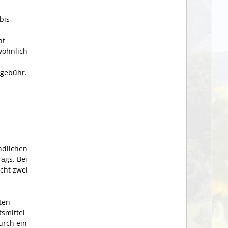
bis
ht
wöhnlich
tgebühr.
ndlichen
ags. Bei
scht zwei
ten
tsmittel
urch ein