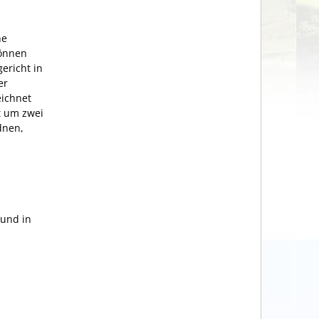
ne
können
ericht in
er
eichnet
t um zwei
dnen,
 und in