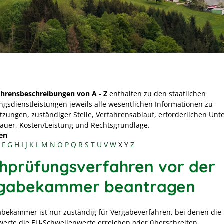
ahrensbeschreibungen von A - Z
enthalten zu den staatlichen
ngsdienstleistungen jeweils alle wesentlichen Informationen zu
tzungen, zuständiger Stelle, Verfahrensablauf, erforderlichen Unt
Dauer, Kosten/Leistung und Rechtsgrundlage.
en
F
G
H
I
J
K
L
M
N
O
P
Q
R
S
T
U
V
W
X
Y
Z
hprüfungsverfahren vor der
gabekammer beantragen
abekammer ist nur zuständig für Vergabeverfahren, bei denen die
werte die EU-Schwellenwerte erreichen oder überschreiten.