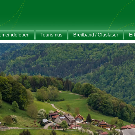
emeindeleben
Tourismus
Breitband / Glasfaser
Er