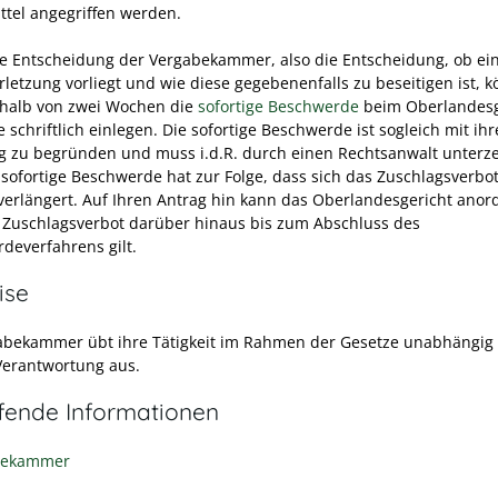
ttel angegriffen werden.
e Entscheidung der Vergabekammer, also die Entscheidung, ob ei
rletzung vorliegt und wie diese gegebenenfalls zu beseitigen ist, 
rhalb von zwei Wochen die
sofortige Beschwerde
beim Oberlandesg
 schriftlich einlegen. Die sofortige Beschwerde ist sogleich mit ihr
g zu begründen und muss i.d.R. durch einen Rechtsanwalt unterz
e sofortige Beschwerde hat zur Folge, dass sich das Zuschlagsverbo
erlängert. Auf Ihren Antrag hin kann das Oberlandesgericht anor
 Zuschlagsverbot darüber hinaus bis zum Abschluss des
deverfahrens gilt.
ise
abekammer übt ihre Tätigkeit im Rahmen der Gesetze unabhängig
Verantwortung aus.
efende Informationen
bekammer