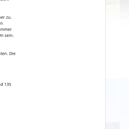
er zu.
en
 Kammer
m sein.
ten. Die
nd 135