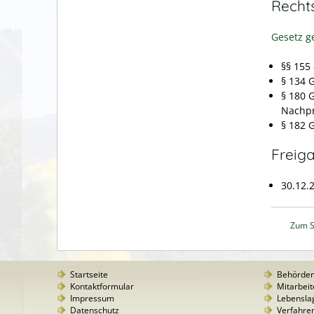
Recht
Gesetz 
§§ 155
§ 134 
§ 180 
Nachpr
§ 182 
Freig
30.12.
Zum S
Startseite
Behörde
Kontaktformular
Mitarbeit
Impressum
Lebensla
Datenschutz
Verfahre