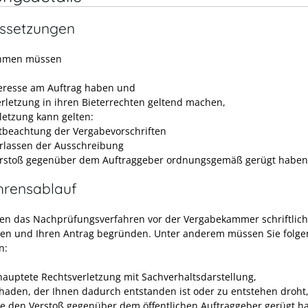
ssetzungen
hmen müssen
teresse am Auftrag haben und
erletzung in ihren Bieterrechten geltend machen,
rletzung kann gelten:
tbeachtung der Vergabevorschriften
rlassen der Ausschreibung
rstoß gegenüber dem Auftraggeber ordnungsgemäß gerügt haben
hrensablauf
en das Nachprüfungsverfahren vor der Vergabekammer schriftlich
en und Ihren Antrag begründen. Unter anderem müssen Sie folg
n:
hauptete Rechtsverletzung mit Sachverhaltsdarstellung,
haden, der Ihnen dadurch entstanden ist oder zu entstehen droht
ie den Verstoß gegenüber dem öffentlichen Auftraggeber gerügt h