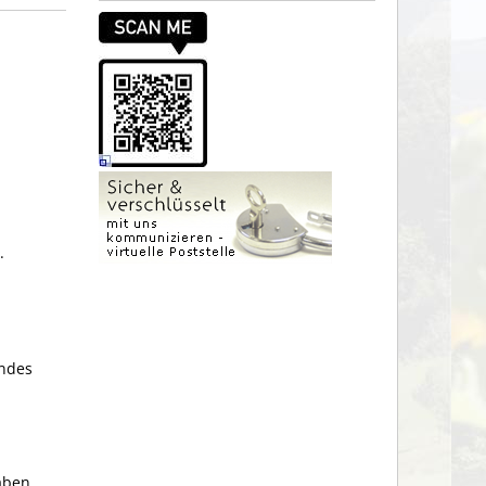
.
endes
,
aben.