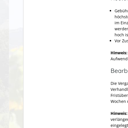
Gebühr
höchst
im Ein
werden
hoch is
Vor Zu
Hinweis:
Aufwendu
Bearb
Die Verg
Verhandl
Fristüber
Wochen n
Hinweis:
verlänge
eingeleg