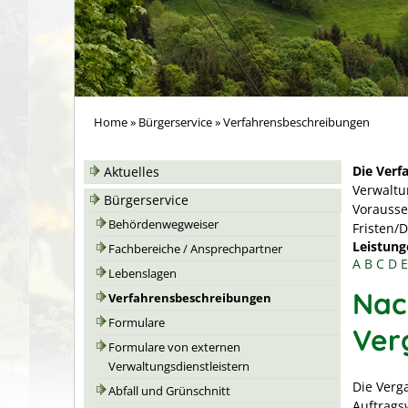
Home
»
Bürgerservice
»
Verfahrensbeschreibungen
Die Verf
Aktuelles
Verwaltu
Bürgerservice
Vorausse
Behördenwegweiser
Fristen/
Leistung
Fachbereiche / Ansprechpartner
A
B
C
D
E
Lebenslagen
Nac
Verfahrensbeschreibungen
Formulare
Ver
Formulare von externen
Verwaltungsdienstleistern
Die Verg
Abfall und Grünschnitt
Auftrags