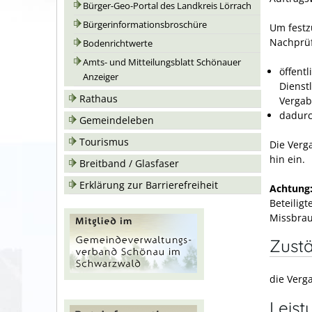
Bürger-Geo-Portal des Landkreis Lörrach
Bürgerinformationsbroschüre
Um festzu
Nachprüf
Bodenrichtwerte
Amts- und Mitteilungsblatt Schönauer
öffent
Anzeiger
Dienst
Rathaus
Vergab
dadurc
Gemeindeleben
Tourismus
Die Verg
hin ein.
Breitband / Glasfaser
Erklärung zur Barrierefreiheit
Achtung
Beteilig
Missbrau
Zustä
die Ver
Leist