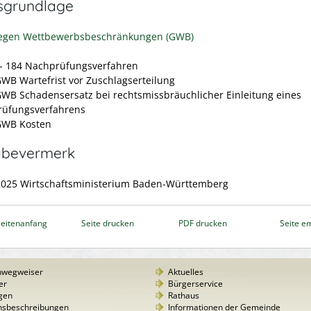
sgrundlage
gegen Wettbewerbsbeschränkungen (GWB)
 - 184
Nachprüfungsverfahren
GWB Wartefrist vor Zuschlagserteilung
GWB Schadensersatz bei rechtsmissbräuchlicher Einleitung eines
üfungsverfahrens
GWB Kosten
abevermerk
2025 Wirtschaftsministerium Baden-Württemberg
eitenanfang
Seite drucken
PDF drucken
Seite e
nwegweiser
Aktuelles
er
Bürgerservice
gen
Rathaus
nsbeschreibungen
Informationen der Gemeinde