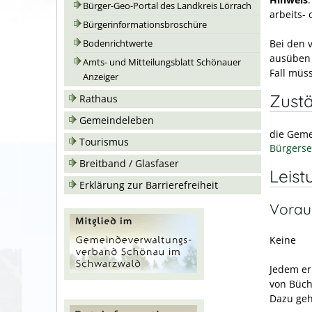
Bürger-Geo-Portal des Landkreis Lörrach
arbeits-
Bürgerinformationsbroschüre
Bei den 
Bodenrichtwerte
ausüben d
Amts- und Mitteilungsblatt Schönauer
Fall müs
Anzeiger
Zustä
Rathaus
Gemeindeleben
die Geme
Tourismus
Bürgerse
Breitband / Glasfaser
Leist
Erklärung zur Barrierefreiheit
Vorau
Keine
Jedem er
von Büch
Dazu geh