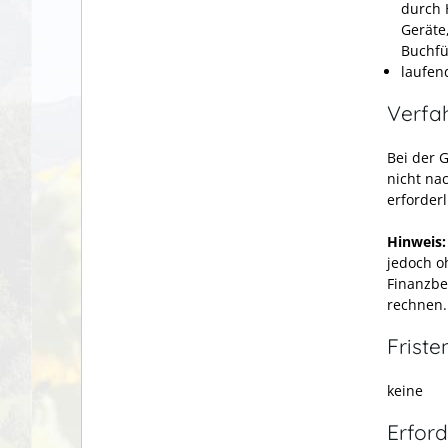
durch 
Geräte
Buchfü
laufen
Verfa
Bei der 
nicht na
erforderl
Hinweis:
jedoch o
Finanzbe
rechnen.
Friste
keine
Erford