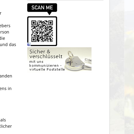
r
ebers
erson
die
 und das
tanden
ens in
als
licher