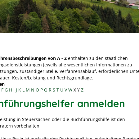
ahrensbeschreibungen von A - Z
enthalten zu den staatlichen
ngsdienstleistungen jeweils alle wesentlichen Informationen zu
tzungen, zuständiger Stelle, Verfahrensablauf, erforderlichen Unt
Dauer, Kosten/Leistung und Rechtsgrundlage.
en
F
G
H
I
J
K
L
M
N
O
P
Q
R
S
T
U
V
W
X
Y
Z
hführungshelfer anmelden
eleistung in Steuersachen oder die Buchführungshilfe ist den
ratern vorbehalten.
: Unzulässig ist auch die den Rechtsanwälten vorbehaltene Beratun