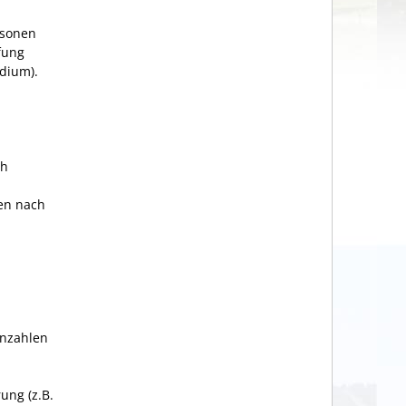
rsonen
fung
dium).
ch
en nach
nnzahlen
ung (z.B.