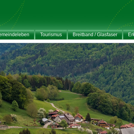
emeindeleben
Tourismus
Breitband / Glasfaser
Er