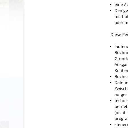
eine A
Den ge
mit hö
oder m
Diese Pe
laufen
Buchun
Grunda
Ausgan
Konten
Buchen
Datene
Zwisch
aufges
techni
betrie
(nicht
progra
steuerr