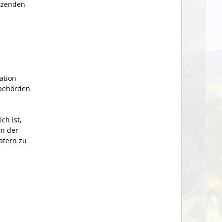
utzenden
ation
zbehörden
ch ist,
en der
atern zu