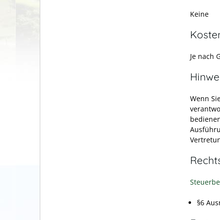
Keine
Koste
Je nach 
Hinwe
Wenn Sie
verantwor
bedienen
Ausführu
Vertretu
Recht
Steuerbe
§6 Aus