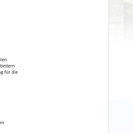
iten
rbeitern
g für die
en