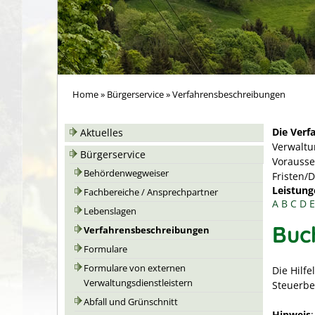
Home
»
Bürgerservice
»
Verfahrensbeschreibungen
Die Verf
Aktuelles
Verwaltu
Bürgerservice
Vorausse
Behördenwegweiser
Fristen/
Leistung
Fachbereiche / Ansprechpartner
A
B
C
D
E
Lebenslagen
Buc
Verfahrensbeschreibungen
Formulare
Formulare von externen
Die Hilf
Verwaltungsdienstleistern
Steuerbe
Abfall und Grünschnitt
Hinweis