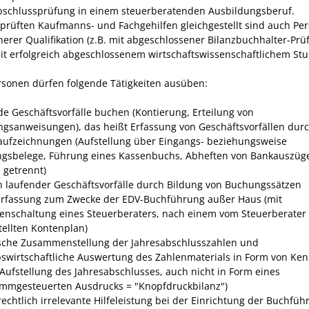
bschlussprüfung in einem steuerberatenden Ausbildungsberuf.
prüften Kaufmanns- und Fachgehilfen gleichgestellt sind auch Pe
herer Qualifikation (z.B. mit abgeschlossener Bilanzbuchhalter-Prü
it erfolgreich abgeschlossenem wirtschaftswissenschaftlichem Stu
rsonen dürfen folgende Tätigkeiten ausüben:
de Geschäftsvorfälle buchen (Kontierung, Erteilung von
gsanweisungen), das heißt Erfassung von Geschäftsvorfällen dur
ufzeichnungen (Aufstellung über Eingangs- beziehungsweise
gsbelege, Führung eines Kassenbuchs, Abheften von Bankauszüg
 getrennt)
 laufender Geschäftsvorfälle durch Bildung von Buchungssätzen
rfassung zum Zwecke der EDV-Buchführung außer Haus (mit
enschaltung eines Steuerberaters, nach einem vom Steuerberater
tellten Kontenplan)
sche Zusammenstellung der Jahresabschlusszahlen und
bswirtschaftliche Auswertung des Zahlenmaterials in Form von Ke
: Aufstellung des Jahresabschlusses, auch nicht in Form eines
mmgesteuerten Ausdrucks = "Knopfdruckbilanz")
echtlich irrelevante Hilfeleistung bei der Einrichtung der Buchführ