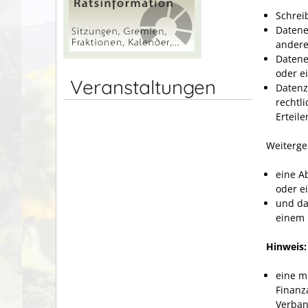
Schrei
Datene
andere
Datene
oder e
Veranstaltungen
Datenz
rechtl
Erteil
Weiterge
eine A
oder e
und da
einem 
Hinweis
eine m
Finanz
Verban