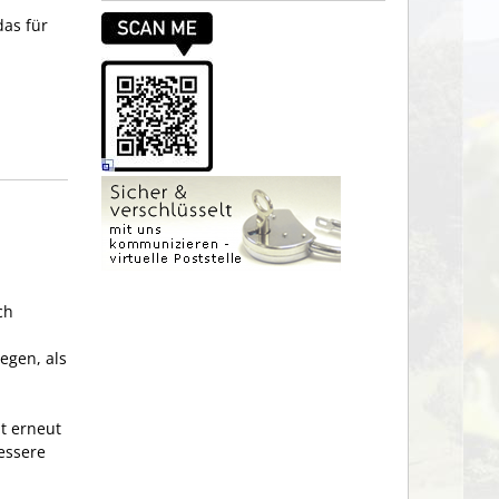
as für
ch
egen, als
t erneut
essere