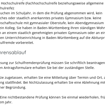
e Hochschulreife (Fachhochschulreife beziehungsweise allgemeine
hulreife):
suchen im Schuljahr, in dem die Prüfung abgenommen wird, kein
liches oder staatlich anerkanntes privates Gymnasium bzw. keine
schaftsschule mit gymnasialer Oberstufe, kein Abendgymnasium
ein Kolleg. Sie haben in Baden-Württemberg Ihren ständigen Wohn
 an einem staatlich genehmigten privaten Gymnasium oder an ei
gen Unterrichtseinrichtung in Baden-Württemberg auf die Abiturp
hulfremde vorbereitet.
hrensablauf
ssung zur Schulfremdenprüfung müssen Sie schriftlich beantragen
en Antragsformulare erhalten Sie bei der zuständigen Stelle.
ie zugelassen, erhalten Sie eine Mitteilung über Termin und Ort,
ung stattfindet. Bei Nichtzulassung erhalten Sie eine Ablehnung mi
icher Begründung.
Eine nichtbestandene Prüfung können Sie einmal wiederholen
,
fr
em Jahr.