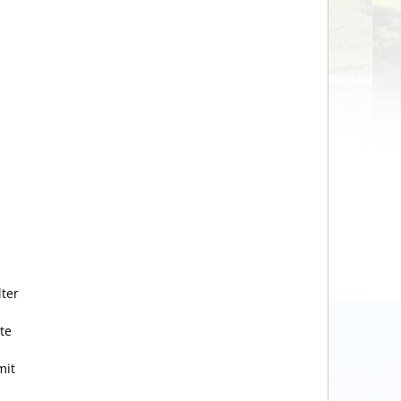
lter
te
mit