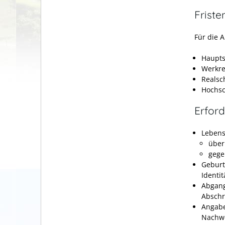
Friste
Für die 
Haupts
Werkre
Realsc
Hochsc
Erford
Lebens
über
gege
Geburt
Identi
Abgang
Abschr
Angabe
Nachwe