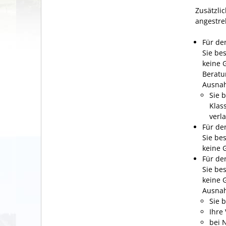
Zusätzli
angestre
Für de
Sie be
keine 
Beratu
Ausna
Sie 
Klas
verl
Für de
Sie be
keine 
Für de
Sie be
keine 
Ausna
Sie 
Ihre
bei 