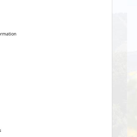
ormation
s