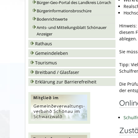
Bürger-Geo-Portal des Landkreis Lörrach
Realsc
Bürgerinformationsbroschüre
Hochsc
Bodenrichtwerte
Hinweis:
Amts- und Mitteilungsblatt Schönauer
diesem F
Anzeiger
ablegen.
Rathaus
Sie müss
Gemeindeleben
Tourismus
Tipp:
Vie
Schulfre
Breitband / Glasfaser
Erklärung zur Barrierefreiheit
Die Prüfu
der ents
Onli
Schul
Zustä