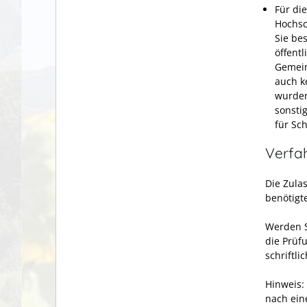
Für di
Hochsc
Sie be
öffent
Gemein
auch k
wurden
sonsti
für Sc
Verfa
Die Zula
benötigt
Werden S
die Prüf
schriftl
Hinweis:
nach ein