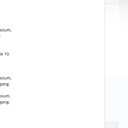
asium,
d
ie 10.
asium,
gang.
asium,
gang.