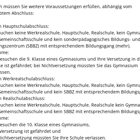
ch müssen Sie weitere Voraussetzungen erfüllen, abhängig vom
btem Abschluss:
n Hauptschulabschluss:
suchen keine Werkrealschule, Hauptschule, Realschule, kein Gymn
Gemeinschaftsschule und kein sonderpädagogisches Bildungs- un
ngszentrum (SBBZ) mit entsprechendem Bildungsgang (mehr).
hme:
besuchen die 9. Klasse eines Gymnasiums und Ihre Versetzung in d
se ist gefährdet; bei Nichtversetzung müssten Sie das Gymnasium
assen,
n Werkrealschulabschluss:
suchen keine Werkrealschule, Hauptschule, Realschule, kein Gymn
Gemeinschaftsschule und kein SBBZ mit entsprechendem Bildungs
n Realschulabschluss:
suchen keine Werkrealschule, Hauptschule, Realschule kein Gymn
Gemeinschaftsschule und kein SBBZ mit entsprechendem Bildungs
hme:
besuchen die 10. Klasse eines Gymnasiums,
 Versetzung ist gefährdet und
Nichtversetzung müssten Sie Ihre Schule verlassen.