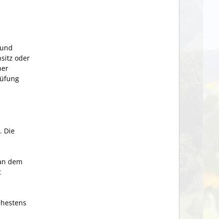
 und
sitz oder
ner
rüfung
. Die
 an dem
t
ühestens