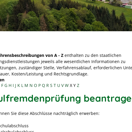
ahrensbeschreibungen von A - Z
enthalten zu den staatlichen
ngsdienstleistungen jeweils alle wesentlichen Informationen zu
tzungen, zuständiger Stelle, Verfahrensablauf, erforderlichen Unt
Dauer, Kosten/Leistung und Rechtsgrundlage.
en
F
G
H
I
J
K
L
M
N
O
P
Q
R
S
T
U
V
W
X
Y
Z
ulfremdenprüfung beantrag
nnen Sie diese Abschlüsse nachträglich erwerben:
chulabschluss
alschulabschluss