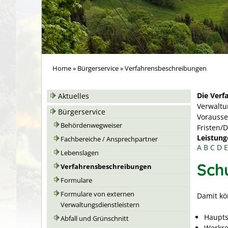
Home
»
Bürgerservice
»
Verfahrensbeschreibungen
Die Verf
Aktuelles
Verwaltu
Bürgerservice
Vorausse
Behördenwegweiser
Fristen/
Leistung
Fachbereiche / Ansprechpartner
A
B
C
D
E
Lebenslagen
Sch
Verfahrensbeschreibungen
Formulare
Formulare von externen
Damit kö
Verwaltungsdienstleistern
Haupts
Abfall und Grünschnitt
Werkre