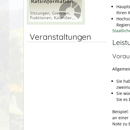
Haupts
Ihren 
Hochsc
Regier
Staatlic
Veranstaltungen
Leist
Vorau
Allgemei
Sie ha
zweima
Sie wü
Sie es
Beispiel:
an einer
Note zu