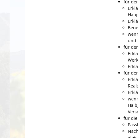
für de
Erkl
Haup
Erkl
Bene
wenn
und 
für de
Erkl
Werk
Erkl
für de
Erkl
Real
Erkl
wenn
Halb
Vers
für die
Pass
Nach
glei