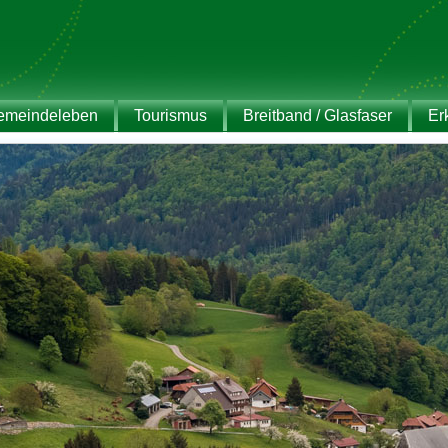
emeindeleben
Tourismus
Breitband / Glasfaser
Er