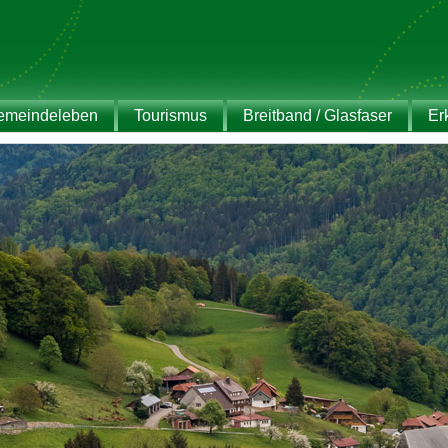
emeindeleben
Tourismus
Breitband / Glasfaser
Er