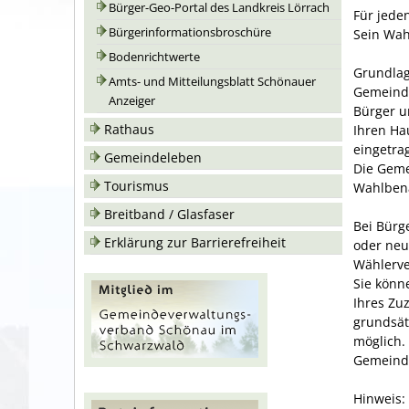
Bürger-Geo-Portal des Landkreis Lörrach
Für jede
Bürgerinformationsbroschüre
Sein Wah
Bodenrichtwerte
Grundlag
Amts- und Mitteilungsblatt Schönauer
Gemeind
Anzeiger
Bürger u
Rathaus
Ihren Ha
eingetra
Gemeindeleben
Die Geme
Tourismus
Wahlbena
Breitband / Glasfaser
Bei Bürg
Erklärung zur Barrierefreiheit
oder neu
Wählerve
Sie könn
Ihres Zu
grundsät
möglich.
Gemeinde
Hinweis: