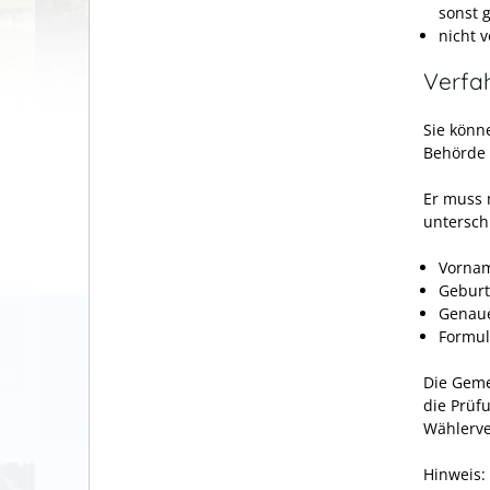
sonst 
nicht 
Verfa
Sie könn
Behörde 
Er muss 
untersch
Vorna
Gebur
Genaue
Formul
Die Geme
die Prüf
Wählerve
Hinweis: