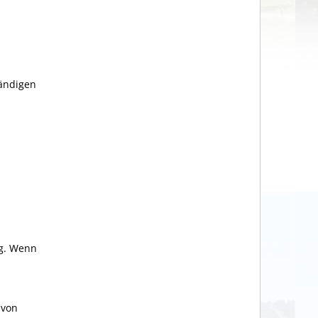
tändigen
ng. Wenn
 von