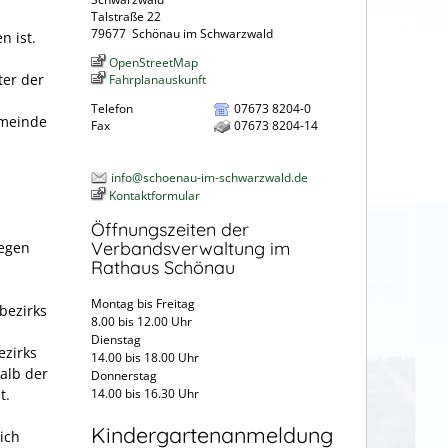
Talstraße 22
79677
Schönau im Schwarzwald
n ist.
OpenStreetMap
ter der
Fahrplanauskunft
Telefon
07673 8204-0
emeinde
Fax
07673 8204-14
info@schoenau-im-schwarzwald.de
Kontaktformular
Öffnungszeiten der
Verbandsverwaltung im
legen
Rathaus Schönau
Montag bis Freitag
bezirks
8.00 bis 12.00 Uhr
Dienstag
ezirks
14.00 bis 18.00 Uhr
alb der
Donnerstag
t.
14.00 bis 16.30 Uhr
Kindergartenanmeldung
ich