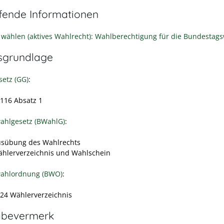
efende Informationen
 wählen (aktives Wahlrecht): Wahlberechtigung für die Bundestag
sgrundlage
etz (GG)
:
 116 Absatz 1
ahlgesetz (BWahlG)
:
usübung des Wahlrechts
ählerverzeichnis und Wahlschein
ahlordnung (BWO)
:
- 24 Wählerverzeichnis
abevermerk