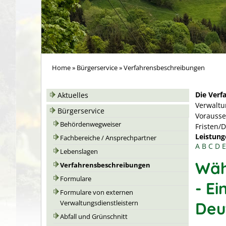
Home
»
Bürgerservice
»
Verfahrensbeschreibungen
Die Verf
Aktuelles
Verwaltu
Bürgerservice
Vorausse
Behördenwegweiser
Fristen/
Leistung
Fachbereiche / Ansprechpartner
A
B
C
D
E
Lebenslagen
Wäh
Verfahrensbeschreibungen
Formulare
- E
Formulare von externen
Deu
Verwaltungsdienstleistern
Abfall und Grünschnitt