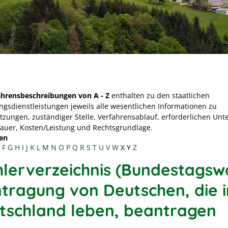
ahrensbeschreibungen von A - Z
enthalten zu den staatlichen
ngsdienstleistungen jeweils alle wesentlichen Informationen zu
tzungen, zuständiger Stelle, Verfahrensablauf, erforderlichen Unt
Dauer, Kosten/Leistung und Rechtsgrundlage.
en
F
G
H
I
J
K
L
M
N
O
P
Q
R
S
T
U
V
W
X
Y
Z
lerverzeichnis (Bundestagsw
intragung von Deutschen, die i
tschland leben, beantragen