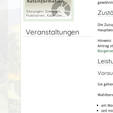
gewöhnli
Zustä
Die Zuzu
Veranstaltungen
Hauptwo
Hinweis:
Antrag st
Bürgerse
Leist
Vorau
Sie gehe
Wahlbere
am Wah
seit m