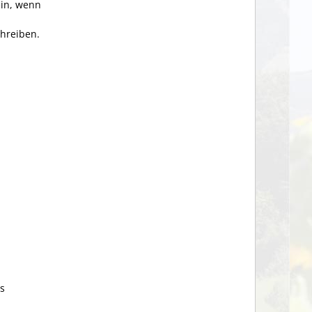
ein, wenn
chreiben.
gs