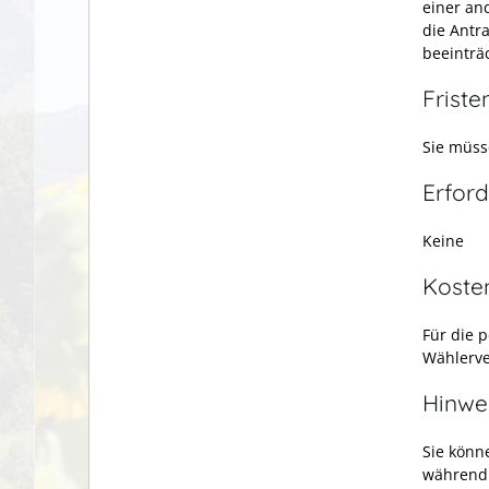
einer an
die Antra
beeinträ
Friste
Sie müss
Erford
Keine
Koste
Für die 
Wählerve
Hinwe
Sie könn
während 