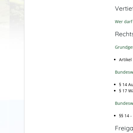
Verti
Wer darf
Recht
Grundges
Artikel
Bundesw
§ 14 A
§ 17 W
Bundesw
§§ 14 
Freig