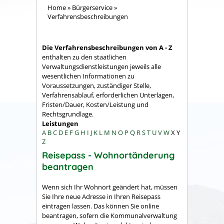
Home
»
Bürgerservice
»
Verfahrensbeschreibungen
Die Verfahrensbeschreibungen von A - Z
enthalten zu den staatlichen
Verwaltungsdienstleistungen jeweils alle
wesentlichen Informationen zu
Voraussetzungen, zuständiger Stelle,
Verfahrensablauf, erforderlichen Unterlagen,
Fristen/Dauer, Kosten/Leistung und
Rechtsgrundlage.
Leistungen
A
B
C
D
E
F
G
H
I
J
K
L
M
N
O
P
Q
R
S
T
U
V
W
X
Y
Z
Reisepass - Wohnortänderung
beantragen
Wenn sich Ihr Wohnort geändert hat, müssen
Sie Ihre neue Adresse in Ihren Reisepass
eintragen lassen.
Das können Sie online
beantragen, sofern die Kommunalverwaltung