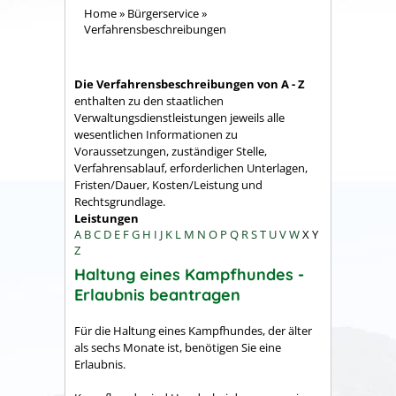
Home
»
Bürgerservice
»
Verfahrensbeschreibungen
Die Verfahrensbeschreibungen von A - Z
enthalten zu den staatlichen
Verwaltungsdienstleistungen jeweils alle
wesentlichen Informationen zu
Voraussetzungen, zuständiger Stelle,
Verfahrensablauf, erforderlichen Unterlagen,
Fristen/Dauer, Kosten/Leistung und
Rechtsgrundlage.
Leistungen
A
B
C
D
E
F
G
H
I
J
K
L
M
N
O
P
Q
R
S
T
U
V
W
X
Y
Z
Haltung eines Kampfhundes -
Erlaubnis beantragen
Für die Haltung eines Kampfhundes, der älter
als sechs Monate ist, benötigen Sie eine
Erlaubnis.