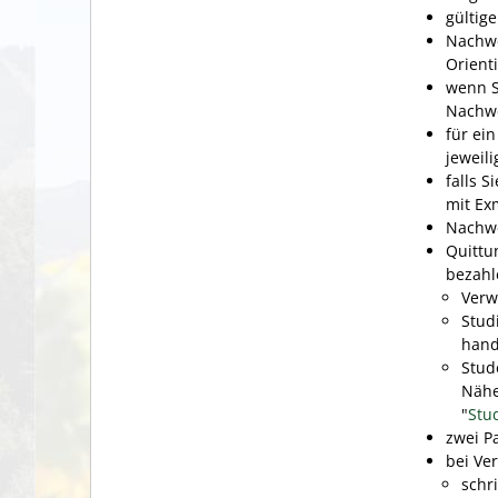
gültig
Nachwe
Orient
wenn S
Nachwe
für ei
jeweil
falls 
mit Ex
Nachw
Quittun
bezahl
Verw
Stud
hand
Stud
Nähe
"
Stu
zwei P
bei Ve
schri