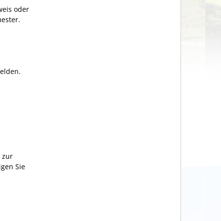
weis oder
ester.
elden.
 zur
igen Sie