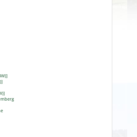
BW)]
)]
W)]
temberg
he