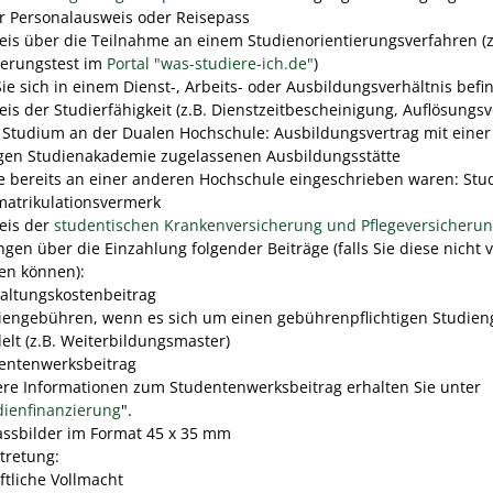
er Personalausweis oder Reisepass
is über die Teilnahme an einem Studienorientierungsverfahren (z
ierungstest im
Portal "was-studiere-ich.de"
)
ie sich in einem Dienst-, Arbeits- oder Ausbildungsverhältnis befi
is der Studierfähigkeit (z.B. Dienstzeitbescheinigung, Auflösungsv
n Studium an der Dualen Hochschule: Ausbildungsvertrag mit einer
igen Studienakademie zugelassenen Ausbildungsstätte
Sie bereits an einer anderen Hochschule eingeschrieben waren: St
matrikulationsvermerk
eis der
studentischen Krankenversicherung und Pflegeversicheru
gen über die Einzahlung folgender Beiträge (falls Sie diese nicht v
en können):
altungskostenbeitrag
iengebühren, wenn es sich um einen gebührenpflichtigen Studie
elt (z.B. Weiterbildungsmaster)
entenwerksbeitrag
re Informationen zum Studentenwerksbeitrag erhalten Sie unter
dienfinanzierung
".
assbilder im Format 45 x 35 mm
rtretung:
ftliche Vollmacht