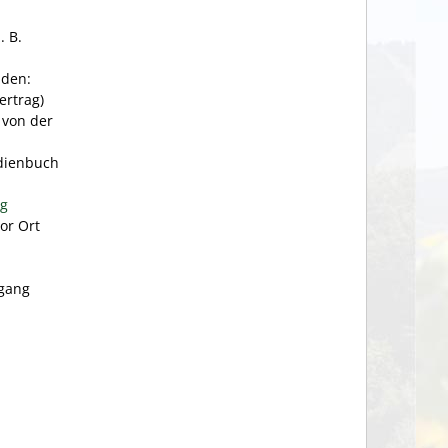
. B.
nden:
ertrag)
 von der
udienbuch
ng
or Ort
ngang