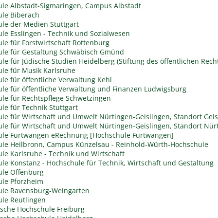
le Albstadt-Sigmaringen, Campus Albstadt
le Biberach
le der Medien Stuttgart
le Esslingen - Technik und Sozialwesen
le für Forstwirtschaft Rottenburg
le für Gestaltung Schwäbisch Gmünd
le für Jüdische Studien Heidelberg (Stiftung des öffentlichen Rech
le für Musik Karlsruhe
le für öffentliche Verwaltung Kehl
le für öffentliche Verwaltung und Finanzen Ludwigsburg
le für Rechtspflege Schwetzingen
le für Technik Stuttgart
le für Wirtschaft und Umwelt Nürtingen-Geislingen, Standort Geis
le für Wirtschaft und Umwelt Nürtingen-Geislingen, Standort Nür
le Furtwangen eRechnung [Hochschule Furtwangen]
le Heilbronn, Campus Künzelsau - Reinhold-Würth-Hochschule
le Karlsruhe - Technik und Wirtschaft
le Konstanz - Hochschule für Technik, Wirtschaft und Gestaltung
le Offenburg
le Pforzheim
ule Ravensburg-Weingarten
le Reutlingen
sche Hochschule Freiburg