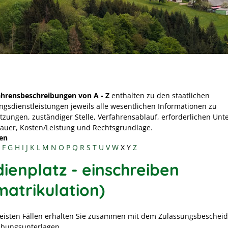
ahrensbeschreibungen von A - Z
enthalten zu den staatlichen
ngsdienstleistungen jeweils alle wesentlichen Informationen zu
tzungen, zuständiger Stelle, Verfahrensablauf, erforderlichen Unt
Dauer, Kosten/Leistung und Rechtsgrundlage.
en
F
G
H
I
J
K
L
M
N
O
P
Q
R
S
T
U
V
W
X
Y
Z
dienplatz - einschreiben
matrikulation)
eisten Fällen erhalten Sie zusammen mit dem Zulassungsbescheid
ibungsunterlagen.