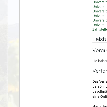
Universi
Universi
Universi
Universit
Universi
Universi
Zahlstel
Leist
Vorau
Sie habe
Verfa
Das Verf
persönli
bevollmä
eine Onl
Nach der