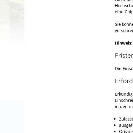
Hochschu
eine Chi
Sie könn
vorschrei
Hinweis:
Friste
Die Eins
Erford
Erkundige
Einschre
in den me
Zulass
ausgef
Origin