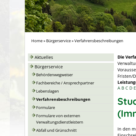
Home
»
Bürgerservice
»
Verfahrensbeschreibungen
Die Verf
Aktuelles
Verwaltu
Bürgerservice
Vorausse
Behördenwegweiser
Fristen/
Leistung
Fachbereiche / Ansprechpartner
A
B
C
D
E
Lebenslagen
Stu
Verfahrensbeschreibungen
Formulare
(Im
Formulare von externen
Verwaltungsdienstleistern
In den m
Abfall und Grünschnitt
Einschre