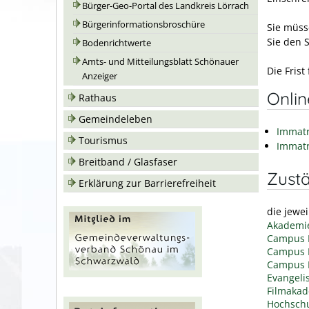
Bürger-Geo-Portal des Landkreis Lörrach
Bürgerinformationsbroschüre
Sie müss
Sie den 
Bodenrichtwerte
Amts- und Mitteilungsblatt Schönauer
Die Fris
Anzeiger
Onli
Rathaus
Gemeindeleben
Immatr
Tourismus
Immatr
Breitband / Glasfaser
Zustä
Erklärung zur Barrierefreiheit
die jewe
Akademie
Campus 
Campus F
Campus 
Evangeli
Filmaka
Hochschu