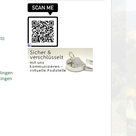
ts)
lingen
tingen