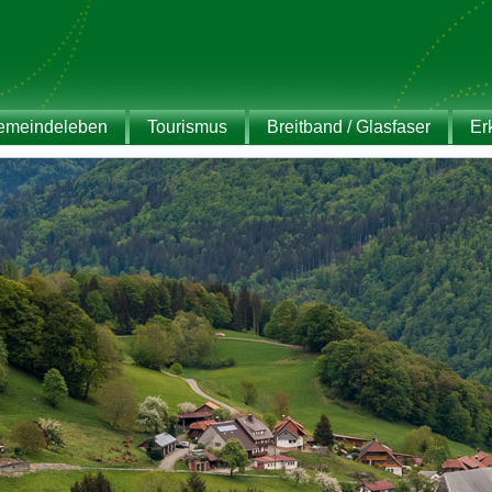
emeindeleben
Tourismus
Breitband / Glasfaser
Er