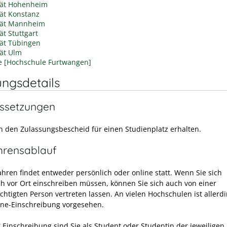
tät Hohenheim
tät Konstanz
tät Mannheim
ät Stuttgart
tät Tübingen
tät Ulm
le [Hochschule Furtwangen]
ungsdetails
ssetzungen
n den Zulassungsbescheid für einen Studienplatz erhalten.
hrensablauf
ahren findet entweder persönlich oder online statt. Wenn Sie sich
ch vor Ort einschreiben müssen, können Sie sich auch von einer
chtigten Person vertreten lassen. An vielen Hochschulen ist allerd
ine-Einschreibung vorgesehen.
 Einschreibung sind Sie als Student oder Studentin der jeweiligen