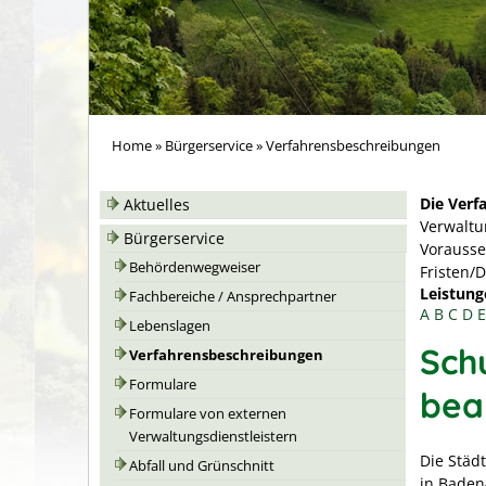
Home
»
Bürgerservice
»
Verfahrensbeschreibungen
Die Verf
Aktuelles
Verwaltu
Bürgerservice
Vorausse
Behördenwegweiser
Fristen/
Leistung
Fachbereiche / Ansprechpartner
A
B
C
D
E
Lebenslagen
Sch
Verfahrensbeschreibungen
Formulare
bea
Formulare von externen
Verwaltungsdienstleistern
Die Städ
Abfall und Grünschnitt
in Baden