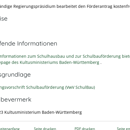
ändige Regierungspräsidium bearbeitet den Förderantrag kostenfre
ise
efende Informationen
Informationen zum Schulhausbau und zur Schulbauförderung biet
epage des Kultusministeriums Baden-Württemberg
.
sgrundlage
ngsvorschrift Schulbauförderung (VwV SchulBau)
abevermerk
23 Kultusministerium Baden-Württemberg
eitenanfang
Seite drucken
PDF drucken
Seite e