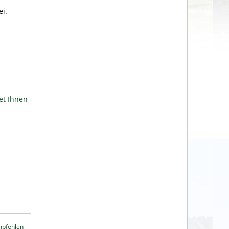
i.
et Ihnen
mpfehlen