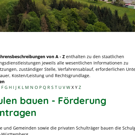
ahrensbeschreibungen von A - Z
enthalten zu den staatlichen
ngsdienstleistungen jeweils alle wesentlichen Informationen zu
tzungen, zuständiger Stelle, Verfahrensablauf, erforderlichen Unt
Dauer, Kosten/Leistung und Rechtsgrundlage.
en
F
G
H
I
J
K
L
M
N
O
P
Q
R
S
T
U
V
W
X
Y
Z
ulen bauen - Förderung
ntragen
te und Gemeinden sowie die privaten Schulträger bauen die Schu
-Württemberg.