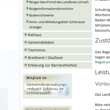
Bürger-Geo-Portal des Landkreis Lörrach
Bürgerinformationsbroschüre
Schulträ
Württemb
Bodenrichtwerte
Baden-W
Amts- und Mitteilungsblatt Schönauer
lehrplan
Anzeiger
bezuschu
Rathaus
Zustä
Gemeindeleben
Tourismus
Das Regi
liegen w
Breitband / Glasfaser
Regierun
Erklärung zur Barrierefreiheit
Leist
Vorau
Das Land
Bitte neh
zu den V