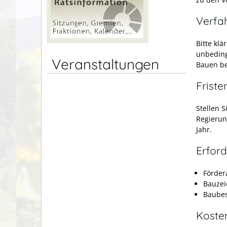
Verfa
Bitte kl
unbeding
Veranstaltungen
Bauen b
Friste
Stellen S
Regierun
Jahr.
Erford
Förder
Bauzei
Baube
Koste