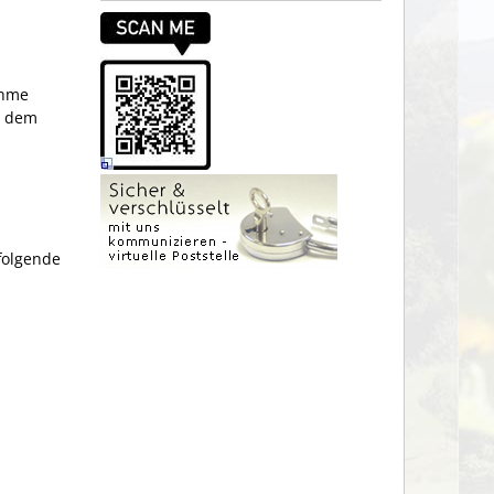
ahme
t dem
folgende