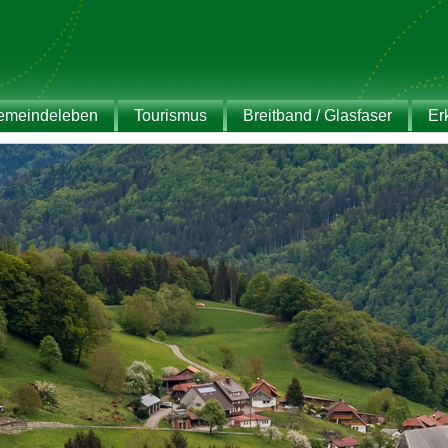
emeindeleben
Tourismus
Breitband / Glasfaser
Er