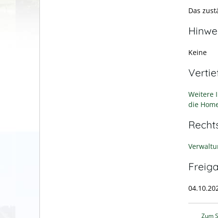
Das zust
Hinwe
Keine
Verti
Weitere 
die Hom
Recht
Verwaltu
Freig
04.10.20
Zum S