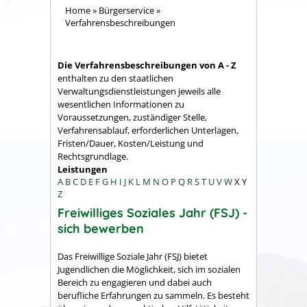
Home
»
Bürgerservice
»
Verfahrensbeschreibungen
Die Verfahrensbeschreibungen von A - Z
enthalten zu den staatlichen
Verwaltungsdienstleistungen jeweils alle
wesentlichen Informationen zu
Voraussetzungen, zuständiger Stelle,
Verfahrensablauf, erforderlichen Unterlagen,
Fristen/Dauer, Kosten/Leistung und
Rechtsgrundlage.
Leistungen
A
B
C
D
E
F
G
H
I
J
K
L
M
N
O
P
Q
R
S
T
U
V
W
X
Y
Z
Freiwilliges Soziales Jahr (FSJ) -
sich bewerben
Das Freiwillige Soziale Jahr (FSJ) bietet
Jugendlichen die Möglichkeit, sich im sozialen
Bereich zu engagieren und dabei auch
berufliche Erfahrungen zu sammeln.
Es besteht