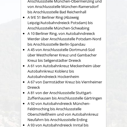
Anschlussstelle München-Obermenzing und
von Anschlussstelle München-Ramersdorf
bis Anschlussstelle Bad Reichenhall
A 9/E 51 Berliner Ring (Abzweig
Leipzig/Autobahndreieck Potsdam) bis
Anschlussstelle München-Schwabing
A 10 Berliner Ring, von Autobahndreieck
Werder über Anschlussstelle Potsdam-Nord
bis Anschlussstelle Berlin-Spandau
A 45 von Anschlussstelle Dortmund-Süd
über Westhofener Kreuz und Gambacher
Kreuz bis Seligenstädter Dreieck
A 61 von Autobahnkreuz Meckenheim über
Autobahnkreuz Koblenz bis
Autobahndreieck Hockenheim
A 67 von Darmstädter Kreuz bis Viernheimer
Dreieck
A 81 von der Anschlussstelle Stuttgart-
Zuffenhausen bis Anschlussstelle Gärtringen
A 92 von Autobahndreieck München-
Feldmoching bis Anschlussstelle
Oberschleißheim und von Autobahnkreuz
Neufahrn bis Anschlussstelle Erding
A 93 von Autobahndreieck Inntal bis