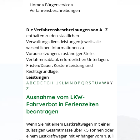
Home
»
Bürgerservice
»
Verfahrensbeschreibungen
Die Verfahrensbeschreibungen von A - Z
enthalten zu den staatlichen
Verwaltungsdienstleistungen jeweils alle
wesentlichen Informationen zu
Voraussetzungen, zuständiger Stelle,
Verfahrensablauf, erforderlichen Unterlagen,
Fristen/Dauer, Kosten/Leistung und
Rechtsgrundlage.
Leistungen
A
B
C
D
E
F
G
H
I
J
K
L
M
N
O
P
Q
R
S
T
U
V
W
X
Y
Z
Ausnahme vom LKW-
Fahrverbot in Ferienzeiten
beantragen
Wenn Sie mit einem Lastkraftwagen mit einer
zulässigen Gesamtmasse über 7,5 Tonnen oder
einem Lastkraftwagen mit Anhänger vom 1. Juli