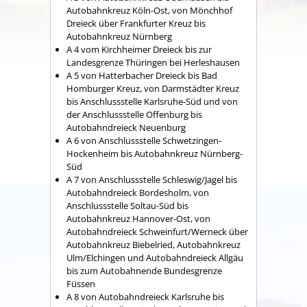
Autobahnkreuz Köln-Ost, von Mönchhof
Dreieck über Frankfurter Kreuz bis
Autobahnkreuz Nürnberg
A 4 vom Kirchheimer Dreieck bis zur
Landesgrenze Thüringen bei Herleshausen
A 5 von Hatterbacher Dreieck bis Bad
Homburger Kreuz, von Darmstädter Kreuz
bis Anschlussstelle Karlsruhe-Süd und von
der Anschlussstelle Offenburg bis
Autobahndreieck Neuenburg
A 6 von Anschlussstelle Schwetzingen-
Hockenheim bis Autobahnkreuz Nürnberg-
Süd
A 7 von Anschlussstelle Schleswig/Jagel bis
Autobahndreieck Bordesholm, von
Anschlussstelle Soltau-Süd bis
Autobahnkreuz Hannover-Ost, von
Autobahndreieck Schweinfurt/Werneck über
Autobahnkreuz Biebelried, Autobahnkreuz
Ulm/Elchingen und Autobahndreieck Allgäu
bis zum Autobahnende Bundesgrenze
Füssen
A 8 von Autobahndreieck Karlsruhe bis