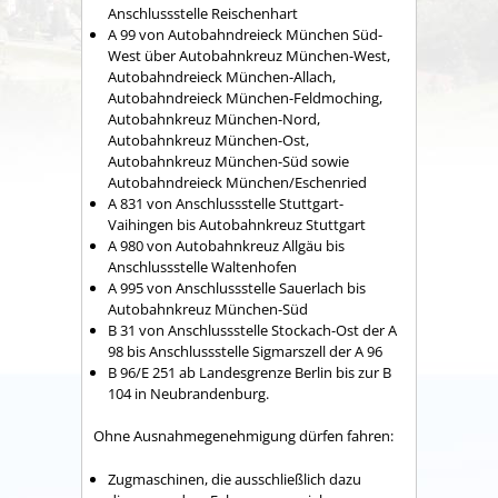
Anschlussstelle Reischenhart
A 99 von Autobahndreieck München Süd-
West über Autobahnkreuz München-West,
Autobahndreieck München-Allach,
Autobahndreieck München-Feldmoching,
Autobahnkreuz München-Nord,
Autobahnkreuz München-Ost,
Autobahnkreuz München-Süd sowie
Autobahndreieck München/Eschenried
A 831 von Anschlussstelle Stuttgart-
Vaihingen bis Autobahnkreuz Stuttgart
A 980 von Autobahnkreuz Allgäu bis
Anschlussstelle Waltenhofen
A 995 von Anschlussstelle Sauerlach bis
Autobahnkreuz München-Süd
B 31 von Anschlussstelle Stockach-Ost der A
98 bis Anschlussstelle Sigmarszell der A 96
B 96/E 251 ab Landesgrenze Berlin bis zur B
104 in Neubrandenburg.
Ohne Ausnahmegenehmigung dürfen fahren:
Zugmaschinen, die ausschließlich dazu