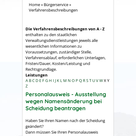
Home
»
Bürgerservice
»
Verfahrensbeschreibungen
Die Verfahrensbeschreibungen von A - Z
enthalten zu den staatlichen
Verwaltungsdienstleistungen jeweils alle
wesentlichen Informationen zu
Voraussetzungen, zuständiger Stelle,
Verfahrensablauf, erforderlichen Unterlagen,
Fristen/Dauer, Kosten/Leistung und
Rechtsgrundlage.
Leistungen
A
B
C
D
E
F
G
H
I
J
K
L
M
N
O
P
Q
R
S
T
U
V
W
X
Y
Z
Personalausweis - Ausstellung
wegen Namensänderung bei
Scheidung beantragen
Haben Sie Ihren Namen nach der Scheidung
geändert?
Dann müssen Sie Ihren Personalausweis