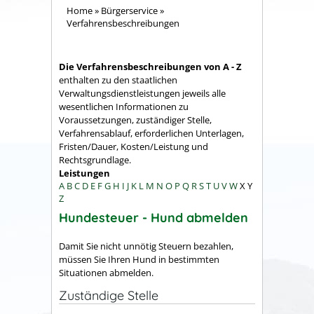
Home
»
Bürgerservice
»
Verfahrensbeschreibungen
Die Verfahrensbeschreibungen von A - Z
enthalten zu den staatlichen
Verwaltungsdienstleistungen jeweils alle
wesentlichen Informationen zu
Voraussetzungen, zuständiger Stelle,
Verfahrensablauf, erforderlichen Unterlagen,
Fristen/Dauer, Kosten/Leistung und
Rechtsgrundlage.
Leistungen
A
B
C
D
E
F
G
H
I
J
K
L
M
N
O
P
Q
R
S
T
U
V
W
X
Y
Z
Hundesteuer - Hund abmelden
Damit Sie nicht unnötig Steuern bezahlen,
müssen Sie Ihren Hund in bestimmten
Situationen abmelden.
Zuständige Stelle