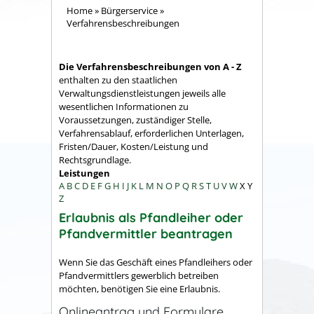
Home
»
Bürgerservice
»
Verfahrensbeschreibungen
Die Verfahrensbeschreibungen von A - Z
enthalten zu den staatlichen
Verwaltungsdienstleistungen jeweils alle
wesentlichen Informationen zu
Voraussetzungen, zuständiger Stelle,
Verfahrensablauf, erforderlichen Unterlagen,
Fristen/Dauer, Kosten/Leistung und
Rechtsgrundlage.
Leistungen
A
B
C
D
E
F
G
H
I
J
K
L
M
N
O
P
Q
R
S
T
U
V
W
X
Y
Z
Erlaubnis als Pfandleiher oder
Pfandvermittler beantragen
Wenn Sie das Geschäft eines Pfandleihers oder
Pfandvermittlers gewerblich betreiben
möchten, benötigen Sie eine Erlaubnis.
Onlineantrag und Formulare