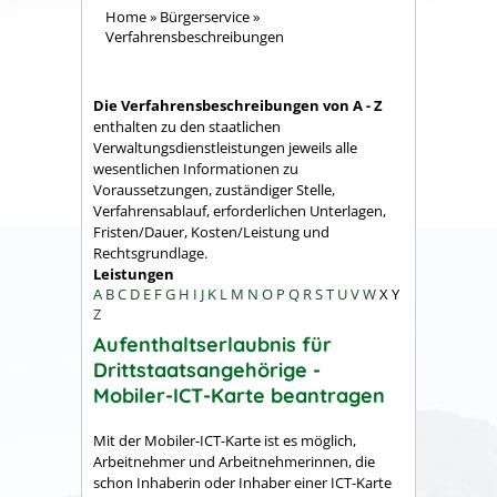
Home
»
Bürgerservice
»
Verfahrensbeschreibungen
Die Verfahrensbeschreibungen von A - Z
enthalten zu den staatlichen
Verwaltungsdienstleistungen jeweils alle
wesentlichen Informationen zu
Voraussetzungen, zuständiger Stelle,
Verfahrensablauf, erforderlichen Unterlagen,
Fristen/Dauer, Kosten/Leistung und
Rechtsgrundlage.
Leistungen
A
B
C
D
E
F
G
H
I
J
K
L
M
N
O
P
Q
R
S
T
U
V
W
X
Y
Z
Aufenthaltserlaubnis für
Drittstaatsangehörige -
Mobiler-ICT-Karte beantragen
Mit der Mobiler-ICT-Karte ist es möglich,
Arbeitnehmer und Arbeitnehmerinnen, die
schon Inhaberin oder Inhaber einer ICT-Karte