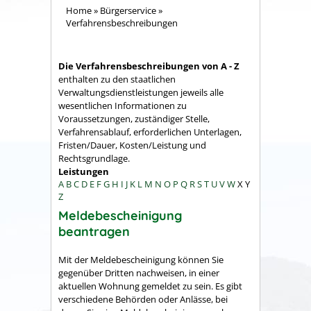
Home
»
Bürgerservice
»
Verfahrensbeschreibungen
Die Verfahrensbeschreibungen von A - Z
enthalten zu den staatlichen
Verwaltungsdienstleistungen jeweils alle
wesentlichen Informationen zu
Voraussetzungen, zuständiger Stelle,
Verfahrensablauf, erforderlichen Unterlagen,
Fristen/Dauer, Kosten/Leistung und
Rechtsgrundlage.
Leistungen
A
B
C
D
E
F
G
H
I
J
K
L
M
N
O
P
Q
R
S
T
U
V
W
X
Y
Z
Meldebescheinigung
beantragen
Mit der Meldebescheinigung können Sie
gegenüber Dritten nachweisen, in einer
aktuellen Wohnung gemeldet zu sein. Es gibt
verschiedene Behörden oder Anlässe, bei